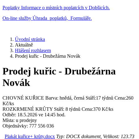
Poplatky
Informace o místních poplatcích v Dobšicích.
On-line služby
Úhrada poplatků, Formuláře.
Úvodní stránka
Aktuálně
Hlášení rozhlasem
Prodej kuřic - Drubežárna Novák
Prodej kuřic - Drubežárna
Novák
CHOVNÉ KUŘICE Barva: hnědá, černá Stáří:17 týdnů Cena:260
Kč/ks
ROZKRMENÉ KRŮTY Stáří: 8 týdnů Cena:370 Kč/ks
Odběr: 18.5.2026 ve 14:45 hod.
Místa: u prodejny
Objednávky: 777 556 036
Plakát kuřice+ krůty.docx
Typ: DOCX dokument, Velikost: 123.73