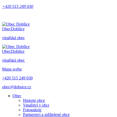
+420 515 249 030
Obec
Dobšice
vinařská obec
Obec
Dobšice
vinařská obec
Mapa webu
+420 515 249 030
obec@dobsice.cz
Obec
Historie obce
Vinařství v obci
Fotogalerie
Partnerství a spřátelené obce