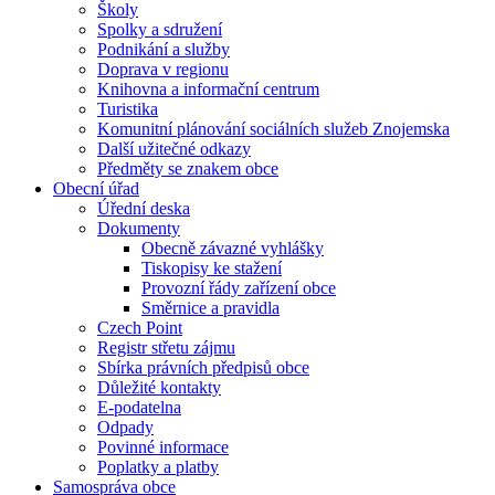
Školy
Spolky a sdružení
Podnikání a služby
Doprava v regionu
Knihovna a informační centrum
Turistika
Komunitní plánování sociálních služeb Znojemska
Další užitečné odkazy
Předměty se znakem obce
Obecní úřad
Úřední deska
Dokumenty
Obecně závazné vyhlášky
Tiskopisy ke stažení
Provozní řády zařízení obce
Směrnice a pravidla
Czech Point
Registr střetu zájmu
Sbírka právních předpisů obce
Důležité kontakty
E-podatelna
Odpady
Povinné informace
Poplatky a platby
Samospráva obce