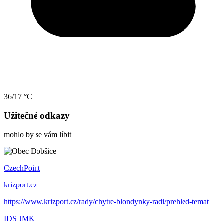
36/17 °C
Užitečné odkazy
mohlo by se vám líbit
CzechPoint
krizport.cz
https://www.krizport.cz/rady/chytre-blondynky-radi/prehled-temat
IDS JMK