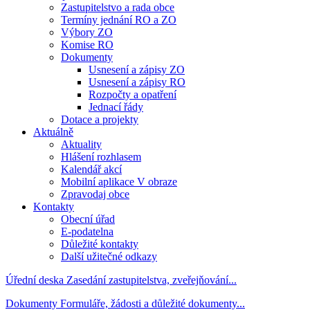
Zastupitelstvo a rada obce
Termíny jednání RO a ZO
Výbory ZO
Komise RO
Dokumenty
Usnesení a zápisy ZO
Usnesení a zápisy RO
Rozpočty a opatření
Jednací řády
Dotace a projekty
Aktuálně
Aktuality
Hlášení rozhlasem
Kalendář akcí
Mobilní aplikace V obraze
Zpravodaj obce
Kontakty
Obecní úřad
E-podatelna
Důležité kontakty
Další užitečné odkazy
Úřední deska
Zasedání zastupitelstva, zveřejňování...
Dokumenty
Formuláře, žádosti a důležité dokumenty...