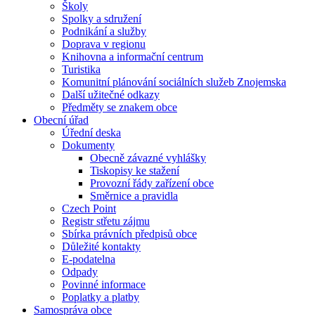
Školy
Spolky a sdružení
Podnikání a služby
Doprava v regionu
Knihovna a informační centrum
Turistika
Komunitní plánování sociálních služeb Znojemska
Další užitečné odkazy
Předměty se znakem obce
Obecní úřad
Úřední deska
Dokumenty
Obecně závazné vyhlášky
Tiskopisy ke stažení
Provozní řády zařízení obce
Směrnice a pravidla
Czech Point
Registr střetu zájmu
Sbírka právních předpisů obce
Důležité kontakty
E-podatelna
Odpady
Povinné informace
Poplatky a platby
Samospráva obce