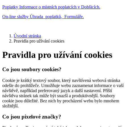
Poplatky
Informace o místních poplatcích v Dobšicích.
On-line služby
Úhrada poplatků, Formuláře.
Úvodní stránka
Pravidla pro užívání cookies
Pravidla pro užívání cookies
Co jsou soubory cookies?
Cookie je krátký textový soubor, který navštívená webová stránka
odešle do prohlížeče. Umožňuje webu zaznamenat informace o vaší
návštěvě, například preferovaný jazyk a další nastavení. Příští
návštěva stránek tak může být snazší a produktivnější. Soubory
cookie jsou důležité. Bez nich by procházení webu bylo mnohem
složitější.
Co jsou pixelové značky?