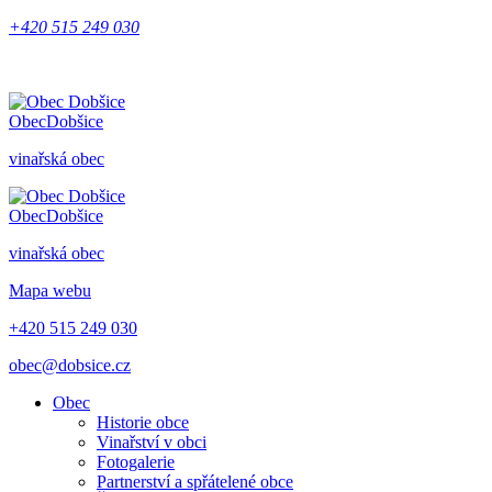
+420 515 249 030
Obec
Dobšice
vinařská obec
Obec
Dobšice
vinařská obec
Mapa webu
+420 515 249 030
obec@dobsice.cz
Obec
Historie obce
Vinařství v obci
Fotogalerie
Partnerství a spřátelené obce