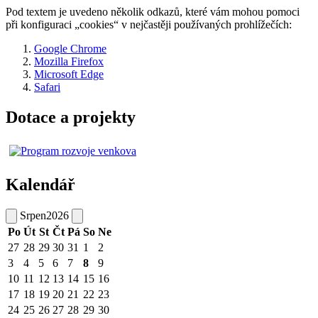
Pod textem je uvedeno několik odkazů, které vám mohou pomoci
při konfiguraci „cookies“ v nejčastěji používaných prohlížečích:
Google Chrome
Mozilla Firefox
Microsoft Edge
Safari
Dotace a projekty
Kalendář
Srpen
2026
Po
Út
St
Čt
Pá
So
Ne
27
28
29
30
31
1
2
3
4
5
6
7
8
9
10
11
12
13
14
15
16
17
18
19
20
21
22
23
24
25
26
27
28
29
30