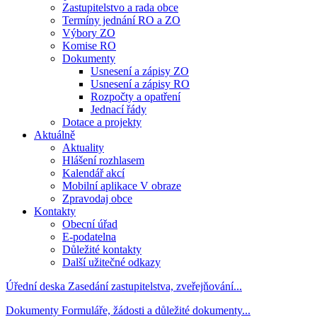
Zastupitelstvo a rada obce
Termíny jednání RO a ZO
Výbory ZO
Komise RO
Dokumenty
Usnesení a zápisy ZO
Usnesení a zápisy RO
Rozpočty a opatření
Jednací řády
Dotace a projekty
Aktuálně
Aktuality
Hlášení rozhlasem
Kalendář akcí
Mobilní aplikace V obraze
Zpravodaj obce
Kontakty
Obecní úřad
E-podatelna
Důležité kontakty
Další užitečné odkazy
Úřední deska
Zasedání zastupitelstva, zveřejňování...
Dokumenty
Formuláře, žádosti a důležité dokumenty...