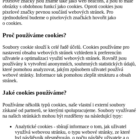
Pixelové značky jsou známé také jako web beacons, a jsou to malé
obrázky s obdobnou funkcí jako cookies. Oproti cookies jsou
pixelové značky pevnou součástí webových stránek. Pro
zjednodušení budeme o pixelových značkách hovořit jako
o cookies.
Proč používáme cookies?
Soubory cookie slouží k celé řadě účelů. Cookies používáme pro
nastavení obsahu webových stránek vzhledem k preferencím
uživatele a optimalizaci využití webových stránek. Rovněž jsou
používány k vytvoření anonymních, souhrnných statistických údajů,
které pomohou analyzovat, jakým způsobem uživatel používá
webové stránky. Informace tak pomohou zlepšit strukturu a obsah
stránek.
Jaké cookies používáme?
Používáme několik typů cookies, naše vlastní i externí soubory
získané od partnerů, se kterými spolupracujeme. Soubory využívané
na našich stránkách mohou být rozděleny na následující typy:
Analytické cookies - sbírají informace o tom, jak uživatel
využívá webovou stránku, o typu webové stránky, ze které
byl návštěvník přesměrován, o počtu návštěv uživatele a o