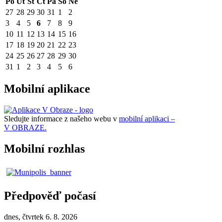
Po
Út
St
Čt
Pá
So
Ne
27
28
29
30
31
1
2
3
4
5
6
7
8
9
10
11
12
13
14
15
16
17
18
19
20
21
22
23
24
25
26
27
28
29
30
31
1
2
3
4
5
6
Mobilní aplikace
Sledujte informace z našeho webu v
mobilní aplikaci –
V OBRAZE.
Mobilní rozhlas
Předpověď počasí
dnes, čtvrtek 6. 8. 2026