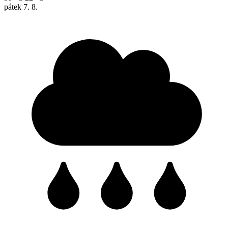
pátek
7. 8.