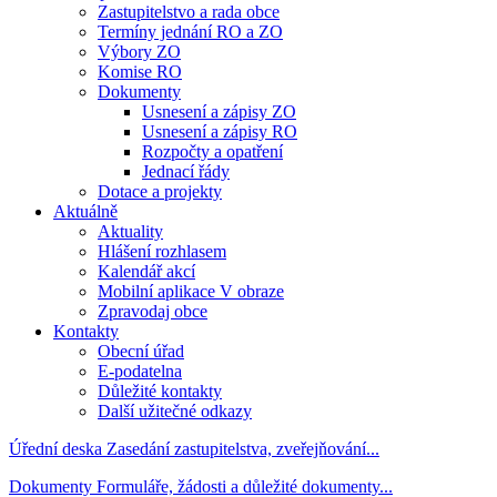
Zastupitelstvo a rada obce
Termíny jednání RO a ZO
Výbory ZO
Komise RO
Dokumenty
Usnesení a zápisy ZO
Usnesení a zápisy RO
Rozpočty a opatření
Jednací řády
Dotace a projekty
Aktuálně
Aktuality
Hlášení rozhlasem
Kalendář akcí
Mobilní aplikace V obraze
Zpravodaj obce
Kontakty
Obecní úřad
E-podatelna
Důležité kontakty
Další užitečné odkazy
Úřední deska
Zasedání zastupitelstva, zveřejňování...
Dokumenty
Formuláře, žádosti a důležité dokumenty...