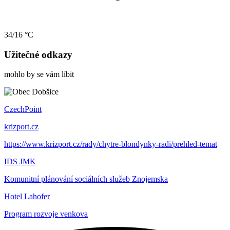
34/16 °C
Užitečné odkazy
mohlo by se vám líbit
CzechPoint
krizport.cz
https://www.krizport.cz/rady/chytre-blondynky-radi/prehled-temat
IDS JMK
Komunitní plánování sociálních služeb Znojemska
Hotel Lahofer
Program rozvoje venkova