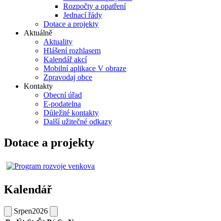
Rozpočty a opatření
Jednací řády
Dotace a projekty
Aktuálně
Aktuality
Hlášení rozhlasem
Kalendář akcí
Mobilní aplikace V obraze
Zpravodaj obce
Kontakty
Obecní úřad
E-podatelna
Důležité kontakty
Další užitečné odkazy
Dotace a projekty
Kalendář
Srpen
2026