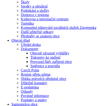
Školy
Spolky a sdružení
Podnikání a služby
Doprava v regionu
Knihovna a informační centrum
Turistika
Komunitní plánování sociálních služeb Znojemska
Další užitečné odkazy
Předměty se znakem obce
Obecní úřad
Úřední deska
Dokumenty
Obecně závazné vyhlášky
Tiskopisy ke stažení
Provozní řády zařízení obce
Směrnice a pravidla
Czech Point
Registr střetu zájmu
Sbírka právních předpisů obce
Důležité kontakty
E-podatelna
Odpady
Povinné informace
Poplatky a platby
Samospráva obce