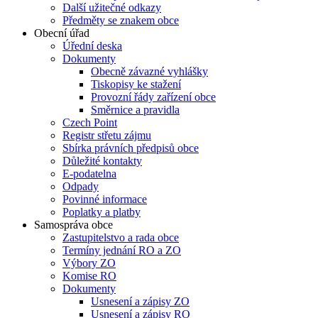
Další užitečné odkazy
Předměty se znakem obce
Obecní úřad
Úřední deska
Dokumenty
Obecně závazné vyhlášky
Tiskopisy ke stažení
Provozní řády zařízení obce
Směrnice a pravidla
Czech Point
Registr střetu zájmu
Sbírka právních předpisů obce
Důležité kontakty
E-podatelna
Odpady
Povinné informace
Poplatky a platby
Samospráva obce
Zastupitelstvo a rada obce
Termíny jednání RO a ZO
Výbory ZO
Komise RO
Dokumenty
Usnesení a zápisy ZO
Usnesení a zápisy RO