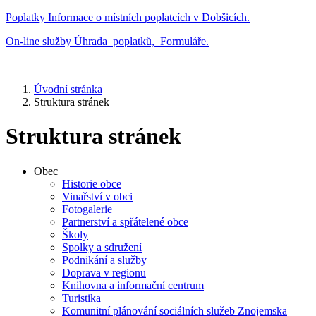
Poplatky
Informace o místních poplatcích v Dobšicích.
On-line služby
Úhrada poplatků, Formuláře.
Úvodní stránka
Struktura stránek
Struktura stránek
Obec
Historie obce
Vinařství v obci
Fotogalerie
Partnerství a spřátelené obce
Školy
Spolky a sdružení
Podnikání a služby
Doprava v regionu
Knihovna a informační centrum
Turistika
Komunitní plánování sociálních služeb Znojemska