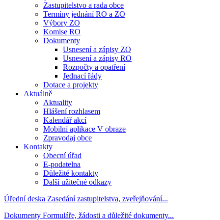
Zastupitelstvo a rada obce
Termíny jednání RO a ZO
Výbory ZO
Komise RO
Dokumenty
Usnesení a zápisy ZO
Usnesení a zápisy RO
Rozpočty a opatření
Jednací řády
Dotace a projekty
Aktuálně
Aktuality
Hlášení rozhlasem
Kalendář akcí
Mobilní aplikace V obraze
Zpravodaj obce
Kontakty
Obecní úřad
E-podatelna
Důležité kontakty
Další užitečné odkazy
Úřední deska
Zasedání zastupitelstva, zveřejňování...
Dokumenty
Formuláře, žádosti a důležité dokumenty...