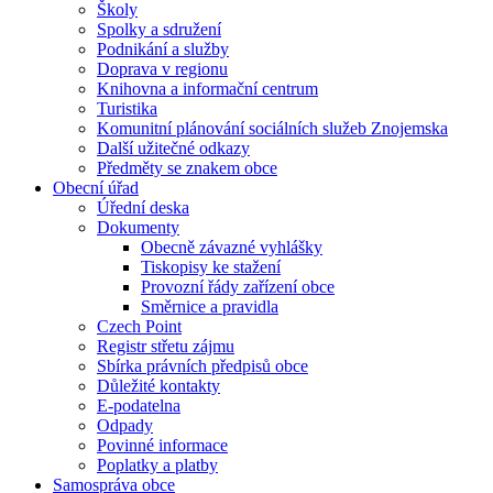
Školy
Spolky a sdružení
Podnikání a služby
Doprava v regionu
Knihovna a informační centrum
Turistika
Komunitní plánování sociálních služeb Znojemska
Další užitečné odkazy
Předměty se znakem obce
Obecní úřad
Úřední deska
Dokumenty
Obecně závazné vyhlášky
Tiskopisy ke stažení
Provozní řády zařízení obce
Směrnice a pravidla
Czech Point
Registr střetu zájmu
Sbírka právních předpisů obce
Důležité kontakty
E-podatelna
Odpady
Povinné informace
Poplatky a platby
Samospráva obce