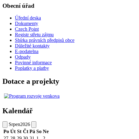
Obecní úřad
Úřední deska
Dokumenty
Czech Point
Registr střetu zájmu
Sbírka právních předpisů obce
Důležité kontakty
E-podatelna
Odpady
Povinné informace
Poplatky a platby
Dotace a projekty
Kalendář
Srpen
2026
Po
Út
St
Čt
Pá
So
Ne
27
28
29
30
31
1
2