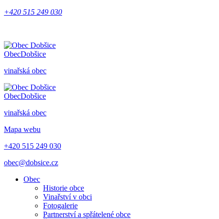
+420 515 249 030
Obec
Dobšice
vinařská obec
Obec
Dobšice
vinařská obec
Mapa webu
+420 515 249 030
obec@dobsice.cz
Obec
Historie obce
Vinařství v obci
Fotogalerie
Partnerství a spřátelené obce