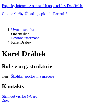
Poplatky
Informace o místních poplatcích v Dobšicích.
On-line služby
Úhrada poplatků, Formuláře.
Úvodní stránka
Obecní úřad
Povinné informace
Karel Drábek
Karel Drábek
Role v org. struktuře
člen -
Školská, sportovní a mládeže
Kontakty
Stáhnout vizitku (vCard)
Zpět