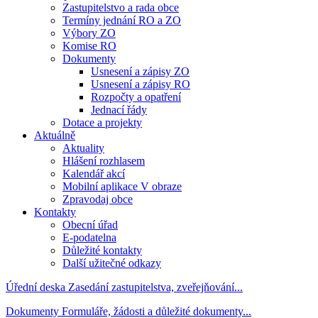
Zastupitelstvo a rada obce
Termíny jednání RO a ZO
Výbory ZO
Komise RO
Dokumenty
Usnesení a zápisy ZO
Usnesení a zápisy RO
Rozpočty a opatření
Jednací řády
Dotace a projekty
Aktuálně
Aktuality
Hlášení rozhlasem
Kalendář akcí
Mobilní aplikace V obraze
Zpravodaj obce
Kontakty
Obecní úřad
E-podatelna
Důležité kontakty
Další užitečné odkazy
Úřední deska
Zasedání zastupitelstva, zveřejňování...
Dokumenty
Formuláře, žádosti a důležité dokumenty...