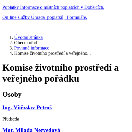
Poplatky
Informace o místních poplatcích v Dobšicích.
On-line služby
Úhrada poplatků, Formuláře.
Úvodní stránka
Obecní úřad
Povinné informace
Komise životního prostředí a veřejného...
Komise životního prostředí a
veřejného pořádku
Osoby
Ing. Vítězslav Petroš
Předseda
Mgr. Milada Nezvedová