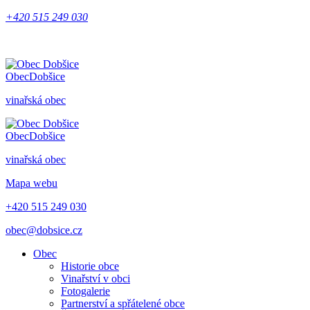
+420 515 249 030
Obec
Dobšice
vinařská obec
Obec
Dobšice
vinařská obec
Mapa webu
+420 515 249 030
obec@dobsice.cz
Obec
Historie obce
Vinařství v obci
Fotogalerie
Partnerství a spřátelené obce