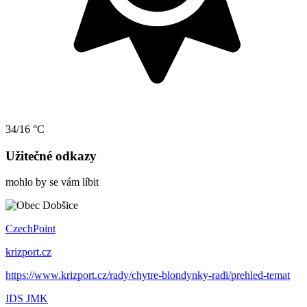
34/16 °C
Užitečné odkazy
mohlo by se vám líbit
CzechPoint
krizport.cz
https://www.krizport.cz/rady/chytre-blondynky-radi/prehled-temat
IDS JMK