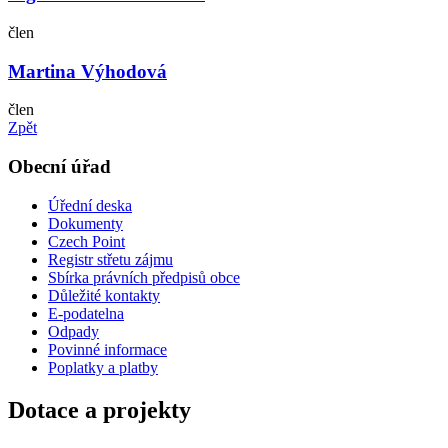
člen
Martina Výhodová
člen
Zpět
Obecní úřad
Úřední deska
Dokumenty
Czech Point
Registr střetu zájmu
Sbírka právních předpisů obce
Důležité kontakty
E-podatelna
Odpady
Povinné informace
Poplatky a platby
Dotace a projekty