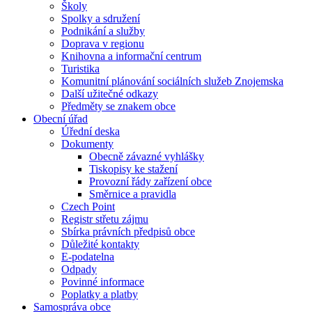
Školy
Spolky a sdružení
Podnikání a služby
Doprava v regionu
Knihovna a informační centrum
Turistika
Komunitní plánování sociálních služeb Znojemska
Další užitečné odkazy
Předměty se znakem obce
Obecní úřad
Úřední deska
Dokumenty
Obecně závazné vyhlášky
Tiskopisy ke stažení
Provozní řády zařízení obce
Směrnice a pravidla
Czech Point
Registr střetu zájmu
Sbírka právních předpisů obce
Důležité kontakty
E-podatelna
Odpady
Povinné informace
Poplatky a platby
Samospráva obce