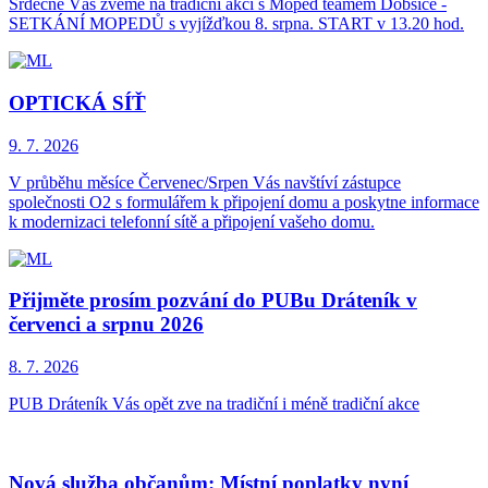
Srdečně Vás zveme na tradiční akci s Moped teamem Dobšice -
SETKÁNÍ MOPEDŮ s vyjížďkou 8. srpna. START v 13.20 hod.
OPTICKÁ SÍŤ
9. 7.
2026
V průběhu měsíce Červenec/Srpen Vás navštíví zástupce
společnosti O2 s formulářem k připojení domu a poskytne informace
k modernizaci telefonní sítě a připojení vašeho domu.
Přijměte prosím pozvání do PUBu Dráteník v
červenci a srpnu 2026
8. 7.
2026
PUB Dráteník Vás opět zve na tradiční i méně tradiční akce
Nová služba občanům: Místní poplatky nyní