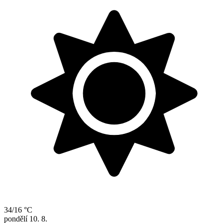
34/16 °C
pondělí
10. 8.