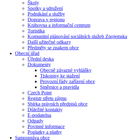
Školy
Spolky a sdružení
Podnikání a služby
Doprava v regionu
Knihovna a informační centrum
Turistika
Komunitní plánování sociálních služeb Znojemska
Další užitečné odkazy
Předměty se znakem obce
Obecní úřad
Úřední deska
Dokumenty
Obecně závazné vyhlášky
Tiskopisy ke stažení
Provozní řády zařízení obce
Směrnice a pravidla
Czech Point
Registr střetu zájmu
Sbírka právních předpisů obce
Důležité kontakty
E-podatelna
Odpady
Povinné informace
Poplatky a platby
Samospráva obce