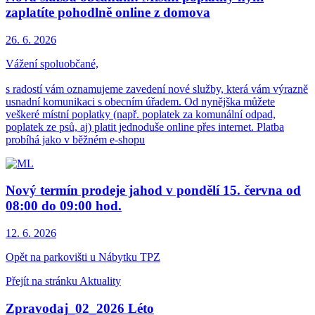
zaplatíte pohodlně online z domova
26. 6.
2026
Vážení spoluobčané,
s radostí vám oznamujeme zavedení nové služby, která vám výrazně
usnadní komunikaci s obecním úřadem. Od nynějška můžete
veškeré místní poplatky (např. poplatek za komunální odpad,
poplatek ze psů, aj) platit jednoduše online přes internet. Platba
probíhá jako v běžném e-shopu
Nový termín prodeje jahod v pondělí 15. června od
08:00 do 09:00 hod.
12. 6.
2026
Opět na parkovišti u Nábytku TPZ
Přejít na stránku Aktuality
Zpravodaj_02_2026 Léto