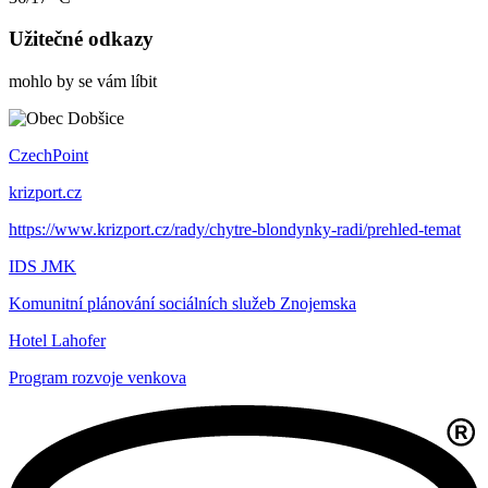
Užitečné odkazy
mohlo by se vám líbit
CzechPoint
krizport.cz
https://www.krizport.cz/rady/chytre-blondynky-radi/prehled-temat
IDS JMK
Komunitní plánování sociálních služeb Znojemska
Hotel Lahofer
Program rozvoje venkova