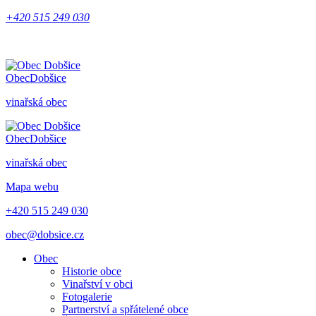
+420 515 249 030
Obec
Dobšice
vinařská obec
Obec
Dobšice
vinařská obec
Mapa webu
+420 515 249 030
obec@dobsice.cz
Obec
Historie obce
Vinařství v obci
Fotogalerie
Partnerství a spřátelené obce