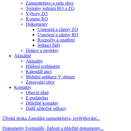
Zastupitelstvo a rada obce
Termíny jednání RO a ZO
Výbory ZO
Komise RO
Dokumenty
Usnesení a zápisy ZO
Usnesení a zápisy RO
Rozpočty a opatření
Jednací řády
Dotace a projekty
Aktuálně
Aktuality
Hlášení rozhlasem
Kalendář akcí
Mobilní aplikace V obraze
Zpravodaj obce
Kontakty
Obecní úřad
E-podatelna
Důležité kontakty
Další užitečné odkazy
Úřední deska
Zasedání zastupitelstva, zveřejňování...
Dokumenty
Formuláře, žádosti a důležité dokumenty...