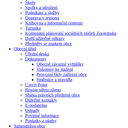
Školy
Spolky a sdružení
Podnikání a služby
Doprava v regionu
Knihovna a informační centrum
Turistika
Komunitní plánování sociálních služeb Znojemska
Další užitečné odkazy
Předměty se znakem obce
Obecní úřad
Úřední deska
Dokumenty
Obecně závazné vyhlášky
Tiskopisy ke stažení
Provozní řády zařízení obce
Směrnice a pravidla
Czech Point
Registr střetu zájmu
Sbírka právních předpisů obce
Důležité kontakty
E-podatelna
Odpady
Povinné informace
Poplatky a platby
Samospráva obce