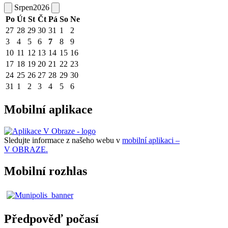
Srpen
2026
Po
Út
St
Čt
Pá
So
Ne
27
28
29
30
31
1
2
3
4
5
6
7
8
9
10
11
12
13
14
15
16
17
18
19
20
21
22
23
24
25
26
27
28
29
30
31
1
2
3
4
5
6
Mobilní aplikace
Sledujte informace z našeho webu v
mobilní aplikaci –
V OBRAZE.
Mobilní rozhlas
Předpověď počasí