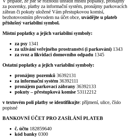
V případě, že jste se rozhodli uhradit místní poplatky, pronájmy
za pozemky, platby za informační systém, pronájmy parkovacích
zábran či pokuty uložené Vám přestupkovou komisí,
bezhotovostním převodem na účet obce,
uvádějte u plateb
příslušný variabilní symbol.
Místní poplatky a jejich variabilní symboly:
za psy
1341
za užívání veřejného prostranství (i parkování)
1343
za svoz a likvidaci domovního odpadu
1345
Ostatní poplatky a jejich variabilní symboly:
pronájmy pozemků
36392131
za informační systém
36392111
pronájem parkovací zábrany
36392133
pokuty – přestupková komise
53112212
v textovém poli platby se identifikujte
: příjmení, ulice, číslo
popisné
BANKOVNÍ ÚČET PRO ZASÍLÁNÍ PLATEB
č. účtu
182859640
kód banky
0300