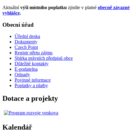
Aktuální
výši místního poplatku
zjistíte v platné
obecně závazné
vyhlášce
.
Obecní úřad
Úřední deska
Dokumenty
Czech Point
Registr střetu zájmu
Sbírka právních předpisů obce
Důležité kontakty
E-podatelna
Odpady
Povinné informace
Poplatky a platby
Dotace a projekty
Kalendář