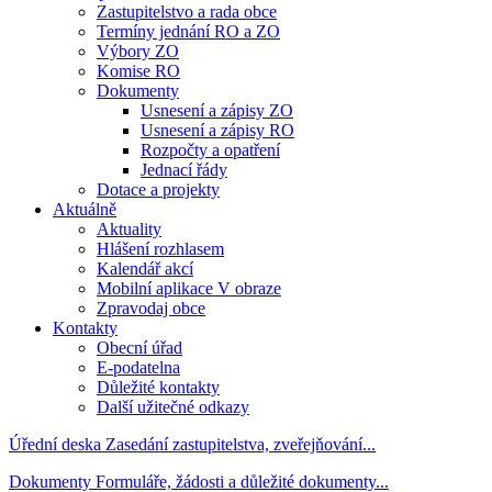
Zastupitelstvo a rada obce
Termíny jednání RO a ZO
Výbory ZO
Komise RO
Dokumenty
Usnesení a zápisy ZO
Usnesení a zápisy RO
Rozpočty a opatření
Jednací řády
Dotace a projekty
Aktuálně
Aktuality
Hlášení rozhlasem
Kalendář akcí
Mobilní aplikace V obraze
Zpravodaj obce
Kontakty
Obecní úřad
E-podatelna
Důležité kontakty
Další užitečné odkazy
Úřední deska
Zasedání zastupitelstva, zveřejňování...
Dokumenty
Formuláře, žádosti a důležité dokumenty...