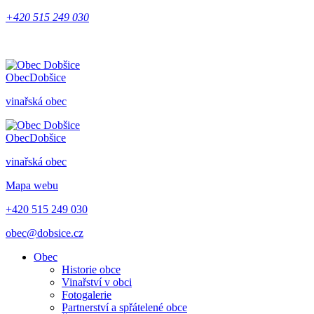
+420 515 249 030
Obec
Dobšice
vinařská obec
Obec
Dobšice
vinařská obec
Mapa webu
+420 515 249 030
obec@dobsice.cz
Obec
Historie obce
Vinařství v obci
Fotogalerie
Partnerství a spřátelené obce