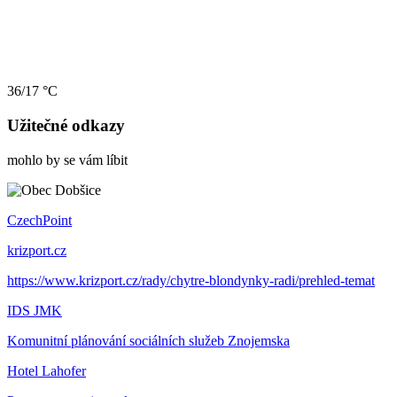
36/17 °C
Užitečné odkazy
mohlo by se vám líbit
CzechPoint
krizport.cz
https://www.krizport.cz/rady/chytre-blondynky-radi/prehled-temat
IDS JMK
Komunitní plánování sociálních služeb Znojemska
Hotel Lahofer