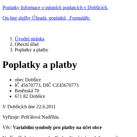
Poplatky
Informace o místních poplatcích v Dobšicích.
On-line služby
Úhrada poplatků, Formuláře.
Úvodní stránka
Obecní úřad
Poplatky a platby
Poplatky a platby
obec Dobšice
IČ 45670773, DIČ CZ45670773
Brněnská 70
671 82 Dobšice
V Dobšicích dne 22.6.2011
Vyřizuje: Pešťálová Naděžda
Věc:
Variabilní symboly pro platby na účet obce