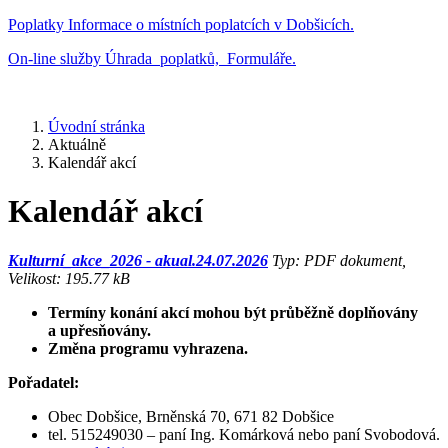
Poplatky
Informace o místních poplatcích v Dobšicích.
On-line služby
Úhrada poplatků, Formuláře.
Úvodní stránka
Aktuálně
Kalendář akcí
Kalendář akcí
Kulturní_akce_2026 - akual.24.07.2026
Typ: PDF dokument,
Velikost: 195.77 kB
Termíny konání akcí mohou být průběžně doplňovány
a upřesňovány.
Změna programu vyhrazena.
Pořadatel:
Obec Dobšice, Brněnská 70, 671 82 Dobšice
tel. 515249030 – paní Ing. Komárková nebo paní Svobodová.