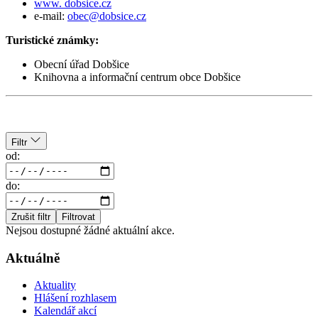
www. dobsice.cz
e-mail:
obec@dobsice.cz
Turistické známky:
Obecní úřad Dobšice
Knihovna a informační centrum obce Dobšice
Filtr
od:
do:
Zrušit filtr
Filtrovat
Nejsou dostupné žádné aktuální akce.
Aktuálně
Aktuality
Hlášení rozhlasem
Kalendář akcí