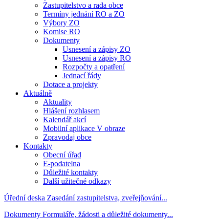
Zastupitelstvo a rada obce
Termíny jednání RO a ZO
Výbory ZO
Komise RO
Dokumenty
Usnesení a zápisy ZO
Usnesení a zápisy RO
Rozpočty a opatření
Jednací řády
Dotace a projekty
Aktuálně
Aktuality
Hlášení rozhlasem
Kalendář akcí
Mobilní aplikace V obraze
Zpravodaj obce
Kontakty
Obecní úřad
E-podatelna
Důležité kontakty
Další užitečné odkazy
Úřední deska
Zasedání zastupitelstva, zveřejňování...
Dokumenty
Formuláře, žádosti a důležité dokumenty...