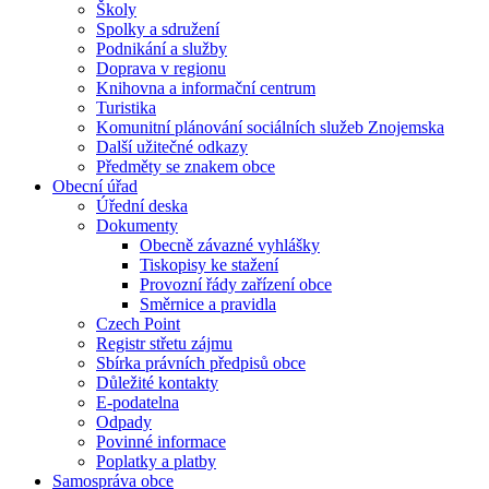
Školy
Spolky a sdružení
Podnikání a služby
Doprava v regionu
Knihovna a informační centrum
Turistika
Komunitní plánování sociálních služeb Znojemska
Další užitečné odkazy
Předměty se znakem obce
Obecní úřad
Úřední deska
Dokumenty
Obecně závazné vyhlášky
Tiskopisy ke stažení
Provozní řády zařízení obce
Směrnice a pravidla
Czech Point
Registr střetu zájmu
Sbírka právních předpisů obce
Důležité kontakty
E-podatelna
Odpady
Povinné informace
Poplatky a platby
Samospráva obce