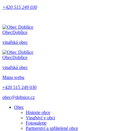
+420 515 249 030
Obec
Dobšice
vinařská obec
Obec
Dobšice
vinařská obec
Mapa webu
+420 515 249 030
obec@dobsice.cz
Obec
Historie obce
Vinařství v obci
Fotogalerie
Partnerství a spřátelené obce