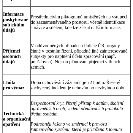
Informace
Prostřednictvím piktogramů umístěných na vstupech
poskytované
do zaznamenávaného prostoru, včetně identifikace
subjektům
správce a sdělení, kde lze získat další informace.
údajů
V odůvodněných případech Policie ČR, orgány
Příjemci
činné v trestním řízení, případně jiné zainteresované
osobních
subjekty pro naplnění účelu zpracování (např.
údajů
pojišťovna). Nejsou plánovaní příjemci v třetích
zemích.
Lhůta
Doba uchovávání záznamu je 72 hodin. Řešený
pro výmaz
zachycený incident je uchován po nezbytnou dobu.
Bezpečnostní kryt, řízený přístup k datům, školení
oprávněných osob, vedení předávacích protokolů
Technická
třetím osobám.
a organizační
Podrobněji řešeno ve směrnici k provozu
opatření
kamerového systému, která je přiložena k tomuto