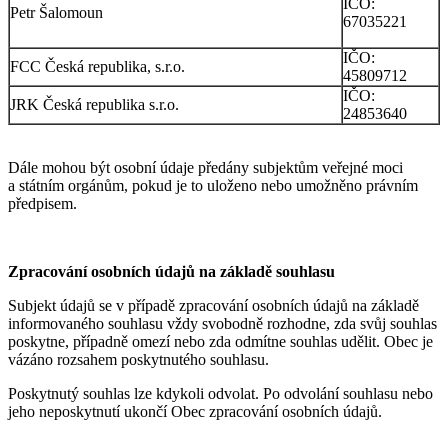
IČO:
Petr Šalomoun
67035221
IČO:
FCC Česká republika, s.r.o.
45809712
IČO:
JRK Česká republika s.r.o.
24853640
Dále mohou být osobní údaje předány subjektům veřejné moci
a státním orgánům, pokud je to uloženo nebo umožněno právním
předpisem.
Zpracování osobních údajů na základě souhlasu
Subjekt údajů se v případě zpracování osobních údajů na základě
informovaného souhlasu vždy svobodně rozhodne, zda svůj souhlas
poskytne, případně omezí nebo zda odmítne souhlas udělit. Obec je
vázáno rozsahem poskytnutého souhlasu.
Poskytnutý souhlas lze kdykoli odvolat. Po odvolání souhlasu nebo
jeho neposkytnutí ukončí Obec zpracování osobních údajů.