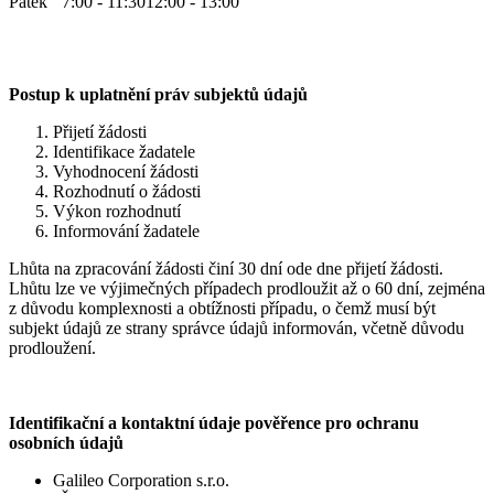
Pátek
7:00 - 11:30
12:00 - 13:00
Postup k uplatnění práv subjektů údajů
Přijetí žádosti
Identifikace žadatele
Vyhodnocení žádosti
Rozhodnutí o žádosti
Výkon rozhodnutí
Informování žadatele
Lhůta na zpracování žádosti činí 30 dní ode dne přijetí žádosti.
Lhůtu lze ve výjimečných případech prodloužit až o 60 dní, zejména
z důvodu komplexnosti a obtížnosti případu, o čemž musí být
subjekt údajů ze strany správce údajů informován, včetně důvodu
prodloužení.
Identifikační a kontaktní údaje pověřence pro ochranu
osobních údajů
Galileo Corporation s.r.o.