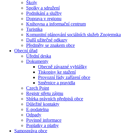
Školy
Spolky a sdružení
Podnikání a služby
Doprava v regionu
Knihovna a informační centrum
Turistika
Komunitní plánování sociálních služeb Znojemska
Další užitečné odkazy
Předměty se znakem obce
Obecní úřad
Úřední deska
Dokumenty
Obecně závazné vyhlášky
Tiskopisy ke stažení
Provozní řády zařízení obce
Směrnice a pravidla
Czech Point
Registr střetu zájmu
Sbírka právních předpisů obce
Důležité kontakty
E-podatelna
Odpady
Povinné informace
Poplatky a platby
Samospráva obce