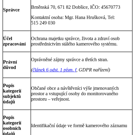
Brněnská 70, 671 82 Dobšice, IČO: 45670773
Správce
Kontaktní osoba: Mgr. Hana Hrušková, Tel:
515 249 030
Účel
Ochrana majetku správce, života a zdraví osob
zpracování
prostřednictvím stálého kamerového systému.
Oprávněné zájmy správce a třetích stran.
Právní
důvod
(
článek 6 odst. 1 písm. f
, GDPR nařízení)
Popis
Občané obce a návštěvníci výše jmenovaných
kategorií
prostor a vstupující osoby do monitorovaného
subjektů
prostoru – veřejnost.
údajů
Popis
kategorií
Identifikační údaje ve formě kamerového záznamu
osobních
údajů