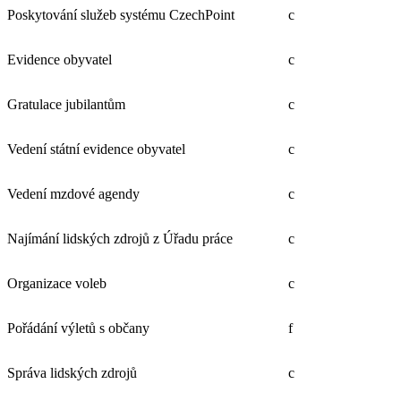
Poskytování služeb systému CzechPoint
c
Evidence obyvatel
c
Gratulace jubilantům
c
Vedení státní evidence obyvatel
c
Vedení mzdové agendy
c
Najímání lidských zdrojů z Úřadu práce
c
Organizace voleb
c
Pořádání výletů s občany
f
Správa lidských zdrojů
c