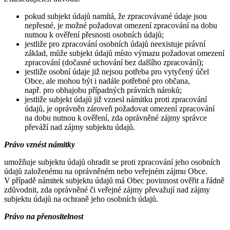
pokud subjekt údajů namítá, že zpracovávané údaje jsou
nepřesné, je možné požadovat omezení zpracování na dobu
nutnou k ověření přesnosti osobních údajů;
jestliže pro zpracování osobních údajů neexistuje právní
základ, může subjekt údajů místo výmazu požadovat omezení
zpracování (dočasné uchování bez dalšího zpracování);
jestliže osobní údaje již nejsou potřeba pro vytyčený účel
Obce, ale mohou být i nadále potřebné pro občana,
např. pro obhajobu případných právních nároků;
jestliže subjekt údajů již vznesl námitku proti zpracování
údajů, je oprávněn zároveň požadovat omezení zpracování
na dobu nutnou k ověření, zda oprávněné zájmy správce
převáží nad zájmy subjektu údajů.
Právo vznést námitky
umožňuje subjektu údajů ohradit se proti zpracování jeho osobních
údajů založenému na oprávněném nebo veřejném zájmu Obce.
V případě námitek subjektu údajů má Obec povinnost ověřit a řádně
zdůvodnit, zda oprávněné či veřejné zájmy převažují nad zájmy
subjektu údajů na ochraně jeho osobních údajů.
Právo na přenositelnost