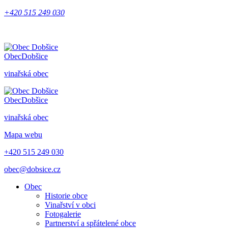
+420 515 249 030
Obec
Dobšice
vinařská obec
Obec
Dobšice
vinařská obec
Mapa webu
+420 515 249 030
obec@dobsice.cz
Obec
Historie obce
Vinařství v obci
Fotogalerie
Partnerství a spřátelené obce