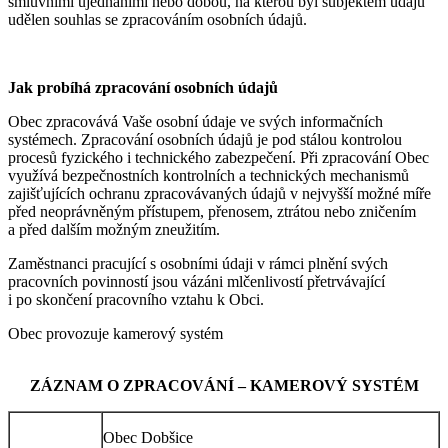
smluvními ujednáními nebo dobou, na kterou byl subjektem údajů
udělen souhlas se zpracováním osobních údajů.
Jak probíhá zpracování osobních údajů
Obec zpracovává Vaše osobní údaje ve svých informačních
systémech. Zpracování osobních údajů je pod stálou kontrolou
procesů fyzického i technického zabezpečení. Při zpracování Obec
využívá bezpečnostních kontrolních a technických mechanismů
zajišťujících ochranu zpracovávaných údajů v nejvyšší možné míře
před neoprávněným přístupem, přenosem, ztrátou nebo zničením
a před dalším možným zneužitím.
Zaměstnanci pracující s osobními údaji v rámci plnění svých
pracovních povinností jsou vázáni mlčenlivostí přetrvávající
i po skončení pracovního vztahu k Obci.
Obec provozuje kamerový systém
ZÁZNAM O ZPRACOVÁNÍ – KAMEROVÝ SYSTÉM
Obec Dobšice