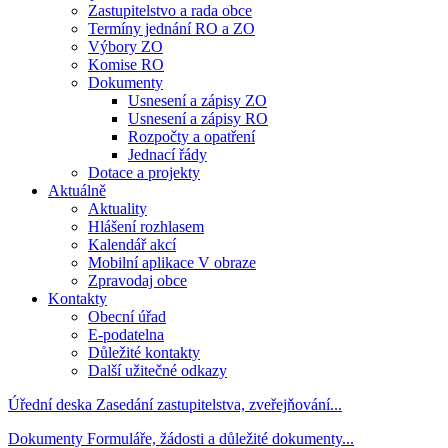
Zastupitelstvo a rada obce
Termíny jednání RO a ZO
Výbory ZO
Komise RO
Dokumenty
Usnesení a zápisy ZO
Usnesení a zápisy RO
Rozpočty a opatření
Jednací řády
Dotace a projekty
Aktuálně
Aktuality
Hlášení rozhlasem
Kalendář akcí
Mobilní aplikace V obraze
Zpravodaj obce
Kontakty
Obecní úřad
E-podatelna
Důležité kontakty
Další užitečné odkazy
Úřední deska
Zasedání zastupitelstva, zveřejňování...
Dokumenty
Formuláře, žádosti a důležité dokumenty...