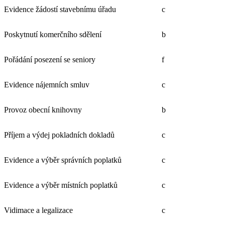
Evidence žádostí stavebnímu úřadu
c
Poskytnutí komerčního sdělení
b
Pořádání posezení se seniory
f
Evidence nájemních smluv
c
Provoz obecní knihovny
b
Příjem a výdej pokladních dokladů
c
Evidence a výběr správních poplatků
c
Evidence a výběr místních poplatků
c
Vidimace a legalizace
c