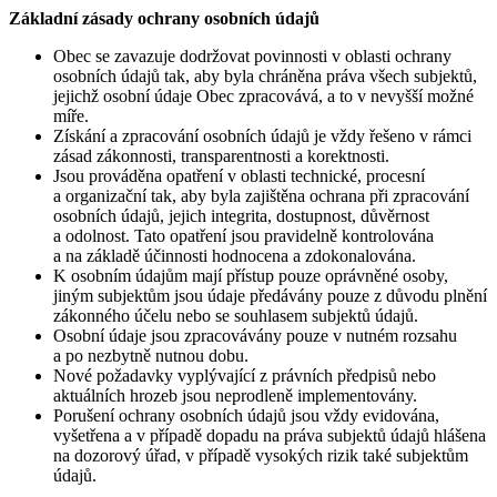
Základní zásady ochrany osobních údajů
Obec se zavazuje dodržovat povinnosti v oblasti ochrany
osobních údajů tak, aby byla chráněna práva všech subjektů,
jejichž osobní údaje Obec zpracovává, a to v nevyšší možné
míře.
Získání a zpracování osobních údajů je vždy řešeno v rámci
zásad zákonnosti, transparentnosti a korektnosti.
Jsou prováděna opatření v oblasti technické, procesní
a organizační tak, aby byla zajištěna ochrana při zpracování
osobních údajů, jejich integrita, dostupnost, důvěrnost
a odolnost. Tato opatření jsou pravidelně kontrolována
a na základě účinnosti hodnocena a zdokonalována.
K osobním údajům mají přístup pouze oprávněné osoby,
jiným subjektům jsou údaje předávány pouze z důvodu plnění
zákonného účelu nebo se souhlasem subjektů údajů.
Osobní údaje jsou zpracovávány pouze v nutném rozsahu
a po nezbytně nutnou dobu.
Nové požadavky vyplývající z právních předpisů nebo
aktuálních hrozeb jsou neprodleně implementovány.
Porušení ochrany osobních údajů jsou vždy evidována,
vyšetřena a v případě dopadu na práva subjektů údajů hlášena
na dozorový úřad, v případě vysokých rizik také subjektům
údajů.