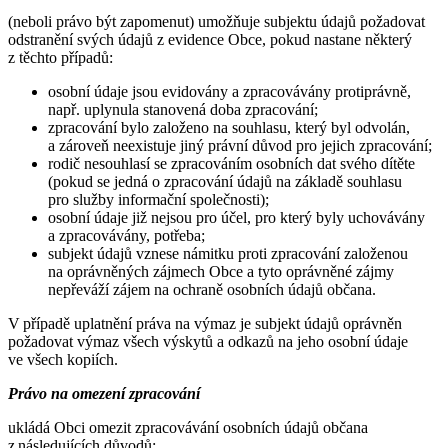
(neboli právo být zapomenut) umožňuje subjektu údajů požadovat
odstranění svých údajů z evidence Obce, pokud nastane některý
z těchto případů:
osobní údaje jsou evidovány a zpracovávány protiprávně,
např. uplynula stanovená doba zpracování;
zpracování bylo založeno na souhlasu, který byl odvolán,
a zároveň neexistuje jiný právní důvod pro jejich zpracování;
rodič nesouhlasí se zpracováním osobních dat svého dítěte
(pokud se jedná o zpracování údajů na základě souhlasu
pro služby informační společnosti);
osobní údaje již nejsou pro účel, pro který byly uchovávány
a zpracovávány, potřeba;
subjekt údajů vznese námitku proti zpracování založenou
na oprávněných zájmech Obce a tyto oprávněné zájmy
nepřeváží zájem na ochraně osobních údajů občana.
V případě uplatnění práva na výmaz je subjekt údajů oprávněn
požadovat výmaz všech výskytů a odkazů na jeho osobní údaje
ve všech kopiích.
Právo na omezení zpracování
ukládá Obci omezit zpracovávání osobních údajů občana
z následujících důvodů: