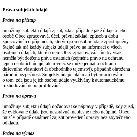
Práva subjektů údajů
Právo na přístup
umožňuje subjektu údajů zjistit, zda a případně jaké údaje o jeho
osobě Obec zpracovává, účel, právní základ, způsob a dobu
zpracování a o příjemcích, kterým jsou osobní údaje zpřístupněny.
Stejně tak má každý subjekt údajů právo na informaci o všech
osobních údajích, které o něm Obec zpracovává. Tím by však
neměla být dotčena práva ostatních (zejména právo na ochranu
jejich osobních údajů, ale rovněž se může jednat o ochranu
duševního vlastnictví či obchodního tajemství), případně ohrožena
národní bezpečnost. Subjekty údajů také mají být informováni
o tom, zda jsou jejich osobní údaje využívány k automatickému
rozhodování nebo profilování.
Právo na opravu
umožňuje subjektu údajů dožadovat se nápravy v případě, kdy zjistí,
že evidované údaje jsou nesprávné, nepřesné nebo neúplné. Obec
musí v případě oznámení zajistit provedení opravy bez zbytečného
odkladu.
Právo na výmaz