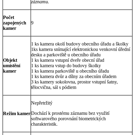
záznamu.
Počet
zapojených
9
kamer
1 ks kamera okolí budovy obecního úřadu a školky
1ks kamera snímající elektronickou venkovní úřední
desku a parkoviště u obecního úřadu
Objekt
1 ks kamera vstupní dveře obecní úřad
umístění
1 ks kamera vstup do budovy školky
kamer
1 ks kamera parkoviště u obecního úřadu
1 ks kamera dvůr a dílny za obecním úřadem
3 ks kamery sokolovna, prostor vstupní šatny,
tělocvična, sál s pódiem
Nepřetržitý
Dochází k prostému záznamu bez využití
Režim kamer
softwarového porovnání biometrických
charakteristik.