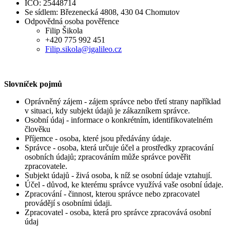
IČO: 25448714
Se sídlem: Březenecká 4808, 430 04 Chomutov
Odpovědná osoba pověřence
Filip Šikola
+420 775 992 451
Filip.sikola@igalileo.cz
Slovníček pojmů
Oprávněný zájem - zájem správce nebo třetí strany například
v situaci, kdy subjekt údajů je zákazníkem správce.
Osobní údaj - informace o konkrétním, identifikovatelném
člověku
Příjemce - osoba, které jsou předávány údaje.
Správce - osoba, která určuje účel a prostředky zpracování
osobních údajů; zpracováním může správce pověřit
zpracovatele.
Subjekt údajů - živá osoba, k níž se osobní údaje vztahují.
Účel - důvod, ke kterému správce využívá vaše osobní údaje.
Zpracování - činnost, kterou správce nebo zpracovatel
provádějí s osobními údaji.
Zpracovatel - osoba, která pro správce zpracovává osobní
údaj