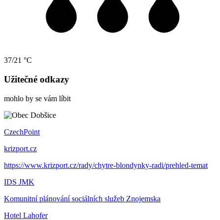
37/21 °C
Užitečné odkazy
mohlo by se vám líbit
CzechPoint
krizport.cz
https://www.krizport.cz/rady/chytre-blondynky-radi/prehled-temat
IDS JMK
Komunitní plánování sociálních služeb Znojemska
Hotel Lahofer