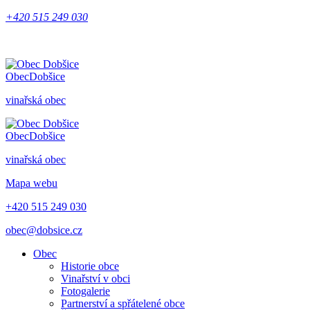
+420 515 249 030
Obec
Dobšice
vinařská obec
Obec
Dobšice
vinařská obec
Mapa webu
+420 515 249 030
obec@dobsice.cz
Obec
Historie obce
Vinařství v obci
Fotogalerie
Partnerství a spřátelené obce