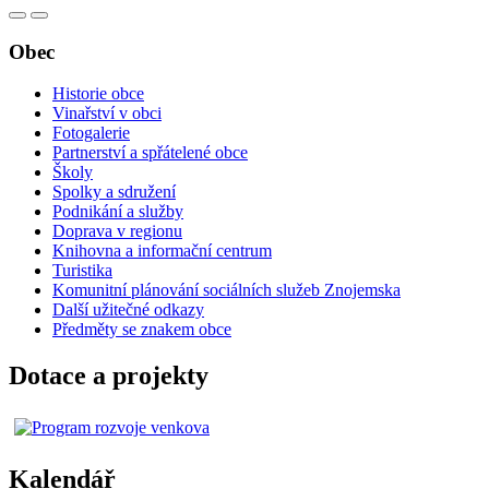
Obec
Historie obce
Vinařství v obci
Fotogalerie
Partnerství a spřátelené obce
Školy
Spolky a sdružení
Podnikání a služby
Doprava v regionu
Knihovna a informační centrum
Turistika
Komunitní plánování sociálních služeb Znojemska
Další užitečné odkazy
Předměty se znakem obce
Dotace a projekty
Kalendář