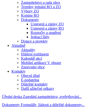
Zastupitelstvo a rada obce
Termíny jednání RO a ZO
Výbory ZO
Komise RO
Dokumenty
Usnesení a zápisy ZO
Usnesení a zápisy RO
Rozpočty a opatření
Jednací řády
Dotace a projekty
Aktuálně
Aktuality
Hlášení rozhlasem
Kalendář akcí
Mobilní aplikace V obraze
Zpravodaj obce
Kontakty
Obecní úřad
E-podatelna
Důležité kontakty
Další užitečné odkazy
Úřední deska
Zasedání zastupitelstva, zveřejňování...
Dokumenty
Formuláře, žádosti a důležité dokumenty...