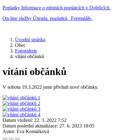
Poplatky
Informace o místních poplatcích v Dobšicích.
On-line služby
Úhrada poplatků, Formuláře.
Úvodní stránka
Obec
Fotogalerie
vítání občánků
vítání občánků
V sobotu 19.3.2022 jsme přivítali nové občánky.
Datum vložení:
22. 3. 2022 7:52
Datum poslední aktualizace:
27. 6. 2023 18:05
Autor:
Eva Komárková