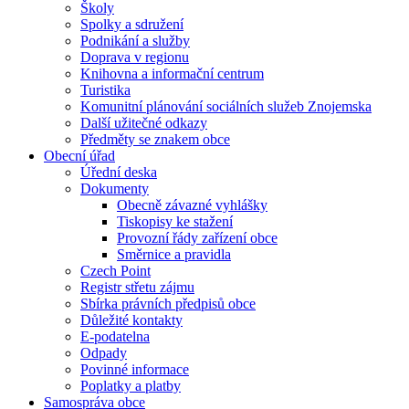
Školy
Spolky a sdružení
Podnikání a služby
Doprava v regionu
Knihovna a informační centrum
Turistika
Komunitní plánování sociálních služeb Znojemska
Další užitečné odkazy
Předměty se znakem obce
Obecní úřad
Úřední deska
Dokumenty
Obecně závazné vyhlášky
Tiskopisy ke stažení
Provozní řády zařízení obce
Směrnice a pravidla
Czech Point
Registr střetu zájmu
Sbírka právních předpisů obce
Důležité kontakty
E-podatelna
Odpady
Povinné informace
Poplatky a platby
Samospráva obce