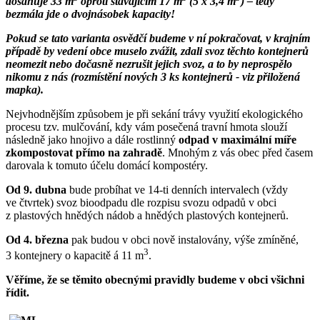
dosahuje 33 m
oproti stávajícím 17 m
(5 x 3,4 m
) – tedy
bezmála jde o dvojnásobek kapacity!
Pokud se tato varianta osvědčí budeme v ní pokračovat, v krajním
případě by vedení obce muselo zvážit, zdali svoz těchto kontejnerů
neomezit nebo dočasně nezrušit jejich svoz, a to by neprospělo
nikomu z nás (rozmístění nových 3 ks kontejnerů - viz přiložená
mapka).
Nejvhodnějším způsobem je při sekání trávy využití ekologického
procesu tzv. mulčování, kdy vám posečená travní hmota slouží
následně jako hnojivo a dále rostlinný
odpad v maximální míře
zkompostovat přímo na zahradě
. Mnohým z vás obec před časem
darovala k tomuto účelu domácí kompostéry.
Od 9. dubna
bude probíhat ve 14-ti denních intervalech (vždy
ve čtvrtek) svoz bioodpadu dle rozpisu svozu odpadů v obci
z plastových hnědých nádob a hnědých plastových kontejnerů.
Od 4. března
pak budou v obci nově instalovány, výše zmíněné,
3
3 kontejnery o kapacitě á 11 m
.
Věříme, že se těmito obecnými pravidly budeme v obci všichni
řídit.