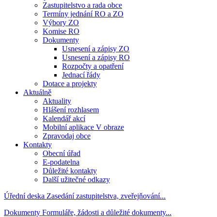
Zastupitelstvo a rada obce
Termíny jednání RO a ZO
Výbory ZO
Komise RO
Dokumenty
Usnesení a zápisy ZO
Usnesení a zápisy RO
Rozpočty a opatření
Jednací řády
Dotace a projekty
Aktuálně
Aktuality
Hlášení rozhlasem
Kalendář akcí
Mobilní aplikace V obraze
Zpravodaj obce
Kontakty
Obecní úřad
E-podatelna
Důležité kontakty
Další užitečné odkazy
Úřední deska
Zasedání zastupitelstva, zveřejňování...
Dokumenty
Formuláře, žádosti a důležité dokumenty...