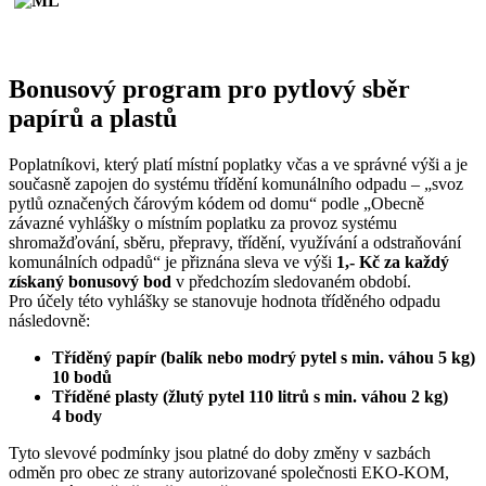
Bonusový program pro pytlový sběr
papírů a plastů
Poplatníkovi, který platí místní poplatky včas a ve správné výši a je
současně zapojen do systému třídění komunálního odpadu – „svoz
pytlů označených čárovým kódem od domu“ podle „Obecně
závazné vyhlášky o místním poplatku za provoz systému
shromažďování, sběru, přepravy, třídění, využívání a odstraňování
komunálních odpadů“ je přiznána sleva ve výši
1,- Kč za každý
získaný bonusový bod
v předchozím sledovaném období.
Pro účely této vyhlášky se stanovuje hodnota tříděného odpadu
následovně:
Tříděný papír (balík nebo modrý pytel s min. váhou 5 kg)
10 bodů
Tříděné plasty (žlutý pytel 110 litrů s min. váhou 2 kg)
4 body
Tyto slevové podmínky jsou platné do doby změny v sazbách
odměn pro obec ze strany autorizované společnosti EKO-KOM,