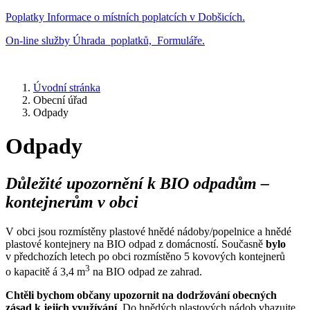
Poplatky
Informace o místních poplatcích v Dobšicích.
On-line služby
Úhrada poplatků, Formuláře.
Úvodní stránka
Obecní úřad
Odpady
Odpady
Důležité upozornění k BIO odpadům –
kontejnerům v obci
V obci jsou rozmístěny plastové hnědé nádoby/popelnice a hnědé
plastové kontejnery na BIO odpad z domácností. Současně
bylo
v předchozích letech po obci rozmístěno 5 kovových kontejnerů
3
o kapacitě á 3,4 m
na BIO odpad ze zahrad.
Chtěli bychom občany upozornit na dodržování obecných
zásad k jejich využívání
. Do hnědých plastových nádob vhazujte