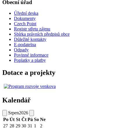
Obecní úřad
Úřední deska
Dokumenty
Czech Point
Registr střetu zájmu
Sbírka právních předpisů obce
Důležité kontakty
E-podatelna
Odpady
Povinné informace
Poplatky a platby
Dotace a projekty
Kalendář
Srpen
2026
Po
Út
St
Čt
Pá
So
Ne
27
28
29
30
31
1
2