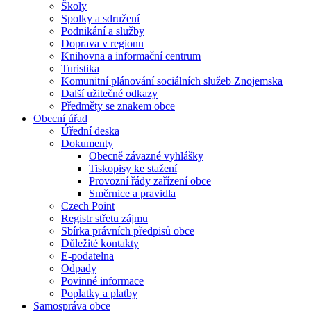
Školy
Spolky a sdružení
Podnikání a služby
Doprava v regionu
Knihovna a informační centrum
Turistika
Komunitní plánování sociálních služeb Znojemska
Další užitečné odkazy
Předměty se znakem obce
Obecní úřad
Úřední deska
Dokumenty
Obecně závazné vyhlášky
Tiskopisy ke stažení
Provozní řády zařízení obce
Směrnice a pravidla
Czech Point
Registr střetu zájmu
Sbírka právních předpisů obce
Důležité kontakty
E-podatelna
Odpady
Povinné informace
Poplatky a platby
Samospráva obce