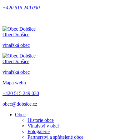
+420 515 249 030
Obec
Dobšice
vinařská obec
Obec
Dobšice
vinařská obec
Mapa webu
+420 515 249 030
obec@dobsice.cz
Obec
Historie obce
Vinařství v obci
Fotogalerie
Partnerství a spřátelené obce