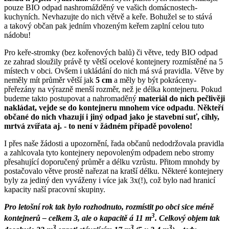
pouze BIO odpad nashromážděný ve vašich domácnostech-
kuchyních. Nevhazujte do nich větvě a keře. Bohužel se to stává
a takový občan pak jedním vhozeným keřem zaplní celou tuto
nádobu!
Pro keře-stromky (bez kořenových balů) či větve, tedy BIO odpad
ze zahrad sloužily právě ty větší ocelové kontejnery rozmístěné na 5
místech v obci. Ovšem i ukládání do nich má svá pravidla. Větve by
neměly mít průměr větší jak
5 cm
a měly by být pokráceny-
přeřezány na výrazně menší rozměr, než je délka kontejneru. Pokud
budeme takto postupovat a nahromaděný
materiál do nich pečlivěji
nakládat, vejde se do kontejneru mnohem více odpadu
.
Někteří
občané do nich vhazují i jiný odpad jako je stavební suť, cihly,
mrtvá zvířata aj. - to není v žádném případě povoleno!
I přes naše žádosti a upozornění, řada občanů nedodržovala pravidla
a zahlcovala tyto kontejnery nepovoleným odpadem nebo stromy
přesahující doporučený průměr a délku vzrůstu. Přitom mnohdy by
postačovalo větve prostě nařezat na kratší délku. Některé kontejnery
byly za jediný den vyváženy i více jak 3x(!), což bylo nad hranicí
kapacity naší pracovní skupiny.
Pro letošní rok tak bylo rozhodnuto, rozmístit po obci sice méně
3
kontejnerů – celkem 3, ale o kapacitě á 11 m
. Celkový objem tak
3
3
3