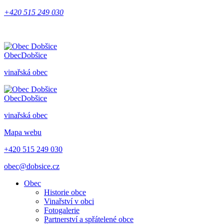
+420 515 249 030
Obec
Dobšice
vinařská obec
Obec
Dobšice
vinařská obec
Mapa webu
+420 515 249 030
obec@dobsice.cz
Obec
Historie obce
Vinařství v obci
Fotogalerie
Partnerství a spřátelené obce