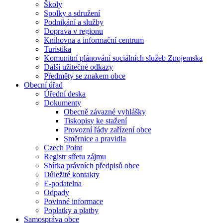
Školy
Spolky a sdružení
Podnikání a služby
Doprava v regionu
Knihovna a informační centrum
Turistika
Komunitní plánování sociálních služeb Znojemska
Další užitečné odkazy
Předměty se znakem obce
Obecní úřad
Úřední deska
Dokumenty
Obecně závazné vyhlášky
Tiskopisy ke stažení
Provozní řády zařízení obce
Směrnice a pravidla
Czech Point
Registr střetu zájmu
Sbírka právních předpisů obce
Důležité kontakty
E-podatelna
Odpady
Povinné informace
Poplatky a platby
Samospráva obce