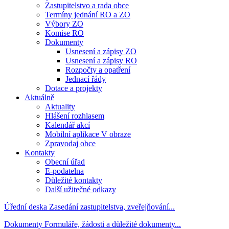
Zastupitelstvo a rada obce
Termíny jednání RO a ZO
Výbory ZO
Komise RO
Dokumenty
Usnesení a zápisy ZO
Usnesení a zápisy RO
Rozpočty a opatření
Jednací řády
Dotace a projekty
Aktuálně
Aktuality
Hlášení rozhlasem
Kalendář akcí
Mobilní aplikace V obraze
Zpravodaj obce
Kontakty
Obecní úřad
E-podatelna
Důležité kontakty
Další užitečné odkazy
Úřední deska
Zasedání zastupitelstva, zveřejňování...
Dokumenty
Formuláře, žádosti a důležité dokumenty...