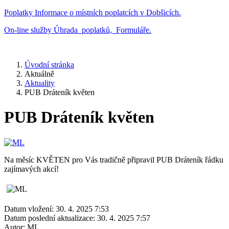
Poplatky
Informace o místních poplatcích v Dobšicích.
On-line služby
Úhrada poplatků, Formuláře.
Úvodní stránka
Aktuálně
Aktuality
PUB Dráteník květen
PUB Dráteník květen
Na měsíc KVĚTEN pro Vás tradičně připravil PUB Dráteník řádku
zajímavých akcí!
Datum vložení:
30. 4. 2025 7:53
Datum poslední aktualizace:
30. 4. 2025 7:57
Autor:
ML