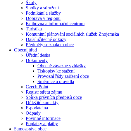
Školy
Spolky a sdružení
Podnikání a služby
Doprava v regionu
Knihovna a informační centrum
Turistika
Komunitní plánování sociálních služeb Znojemska
Další užitečné odkazy
Předměty se znakem obce
Obecní úřad
Úřední deska
Dokumenty
Obecně závazné vyhlášky
Tiskopisy ke stažení
Provozní řády zařízení obce
Směrnice a pravidla
Czech Point
Registr střetu zájmu
Sbírka právních předpisů obce
Důležité kontakty
E-podatelna
Odpady
Povinné informace
Poplatky a platby
Samospráva obce