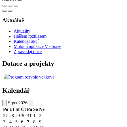
Aktuálně
Aktuality
Hlášení rozhlasem
Kalendář akcí
Mobilní aplikace V obraze
Zpravodaj obce
Dotace a projekty
Kalendář
Srpen
2026
Po
Út
St
Čt
Pá
So
Ne
27
28
29
30
31
1
2
3
4
5
6
7
8
9