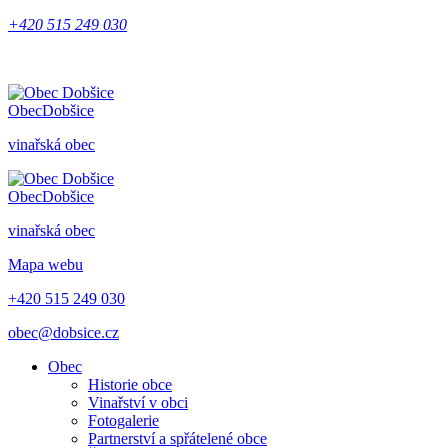
+420 515 249 030
Obec
Dobšice
vinařská obec
Obec
Dobšice
vinařská obec
Mapa webu
+420 515 249 030
obec@dobsice.cz
Obec
Historie obce
Vinařství v obci
Fotogalerie
Partnerství a spřátelené obce