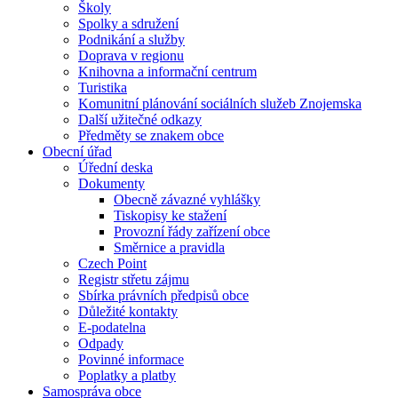
Školy
Spolky a sdružení
Podnikání a služby
Doprava v regionu
Knihovna a informační centrum
Turistika
Komunitní plánování sociálních služeb Znojemska
Další užitečné odkazy
Předměty se znakem obce
Obecní úřad
Úřední deska
Dokumenty
Obecně závazné vyhlášky
Tiskopisy ke stažení
Provozní řády zařízení obce
Směrnice a pravidla
Czech Point
Registr střetu zájmu
Sbírka právních předpisů obce
Důležité kontakty
E-podatelna
Odpady
Povinné informace
Poplatky a platby
Samospráva obce