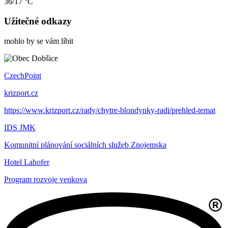
36/17 °C
Užitečné odkazy
mohlo by se vám líbit
CzechPoint
krizport.cz
https://www.krizport.cz/rady/chytre-blondynky-radi/prehled-temat
IDS JMK
Komunitní plánování sociálních služeb Znojemska
Hotel Lahofer
Program rozvoje venkova