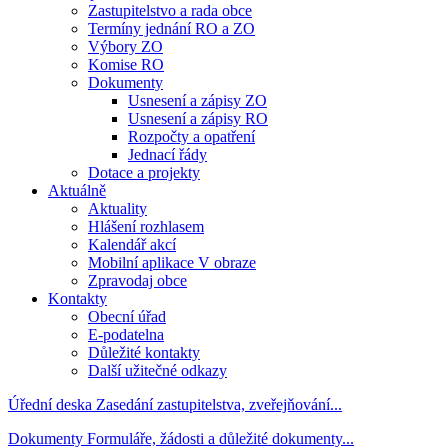
Zastupitelstvo a rada obce
Termíny jednání RO a ZO
Výbory ZO
Komise RO
Dokumenty
Usnesení a zápisy ZO
Usnesení a zápisy RO
Rozpočty a opatření
Jednací řády
Dotace a projekty
Aktuálně
Aktuality
Hlášení rozhlasem
Kalendář akcí
Mobilní aplikace V obraze
Zpravodaj obce
Kontakty
Obecní úřad
E-podatelna
Důležité kontakty
Další užitečné odkazy
Úřední deska
Zasedání zastupitelstva, zveřejňování...
Dokumenty
Formuláře, žádosti a důležité dokumenty...