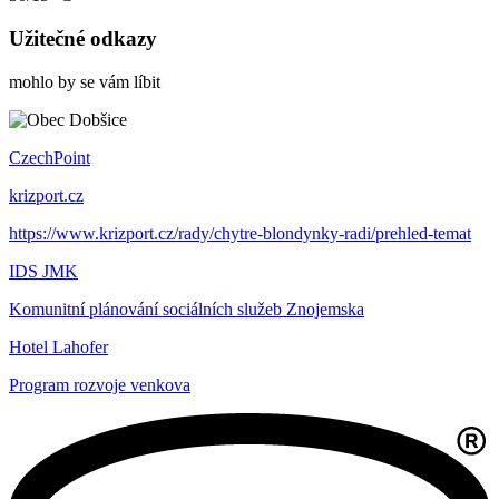
Užitečné odkazy
mohlo by se vám líbit
CzechPoint
krizport.cz
https://www.krizport.cz/rady/chytre-blondynky-radi/prehled-temat
IDS JMK
Komunitní plánování sociálních služeb Znojemska
Hotel Lahofer
Program rozvoje venkova