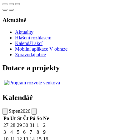
Aktuálně
Aktuality
Hlášení rozhlasem
Kalendář akcí
Mobilní aplikace V obraze
Zpravodaj obce
Dotace a projekty
Kalendář
Srpen
2026
Po
Út
St
Čt
Pá
So
Ne
27
28
29
30
31
1
2
3
4
5
6
7
8
9
10
11
12
13
14
15
16