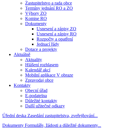
Zastupitelstvo a rada obce
Termíny jednání RO a ZO
Výbory ZO
Komise RO
Dokumenty
Usnesení a zápisy ZO
Usnesení a zápisy RO
Rozpočty a opatření
Jednací řády
Dotace a projekty
Aktuálně
Aktuality
Hlášení rozhlasem
Kalendář akcí
Mobilní aplikace V obraze
Zpravodaj obce
Kontakty
Obecní úřad
E-podatelna
Důležité kontakty
Další užitečné odkazy
Úřední deska
Zasedání zastupitelstva, zveřejňování...
Dokumenty
Formuláře, žádosti a důležité dokumenty...