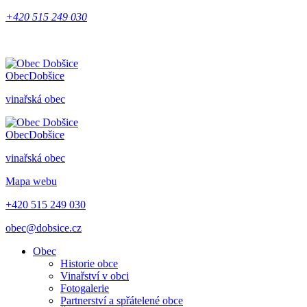
+420 515 249 030
Obec
Dobšice
vinařská obec
Obec
Dobšice
vinařská obec
Mapa webu
+420 515 249 030
obec@dobsice.cz
Obec
Historie obce
Vinařství v obci
Fotogalerie
Partnerství a spřátelené obce