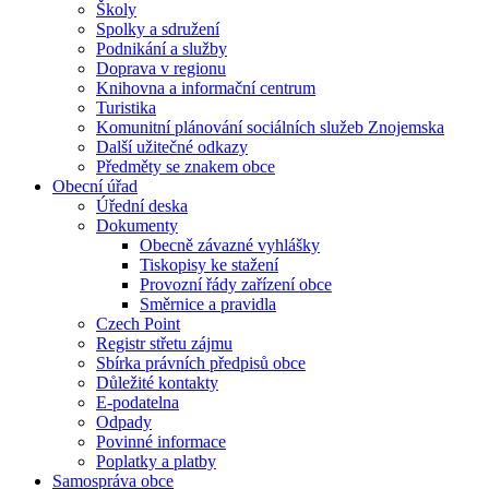
Školy
Spolky a sdružení
Podnikání a služby
Doprava v regionu
Knihovna a informační centrum
Turistika
Komunitní plánování sociálních služeb Znojemska
Další užitečné odkazy
Předměty se znakem obce
Obecní úřad
Úřední deska
Dokumenty
Obecně závazné vyhlášky
Tiskopisy ke stažení
Provozní řády zařízení obce
Směrnice a pravidla
Czech Point
Registr střetu zájmu
Sbírka právních předpisů obce
Důležité kontakty
E-podatelna
Odpady
Povinné informace
Poplatky a platby
Samospráva obce