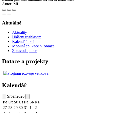
Autor:
ML
Aktuálně
Aktuality
Hlášení rozhlasem
Kalendář akcí
Mobilní aplikace V obraze
Zpravodaj obce
Dotace a projekty
Kalendář
Srpen
2026
Po
Út
St
Čt
Pá
So
Ne
27
28
29
30
31
1
2