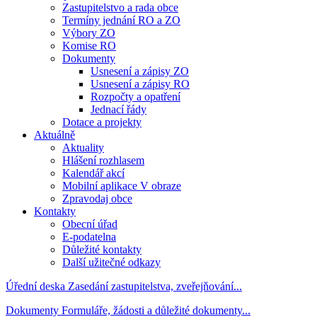
Zastupitelstvo a rada obce
Termíny jednání RO a ZO
Výbory ZO
Komise RO
Dokumenty
Usnesení a zápisy ZO
Usnesení a zápisy RO
Rozpočty a opatření
Jednací řády
Dotace a projekty
Aktuálně
Aktuality
Hlášení rozhlasem
Kalendář akcí
Mobilní aplikace V obraze
Zpravodaj obce
Kontakty
Obecní úřad
E-podatelna
Důležité kontakty
Další užitečné odkazy
Úřední deska
Zasedání zastupitelstva, zveřejňování...
Dokumenty
Formuláře, žádosti a důležité dokumenty...