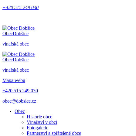
+420 515 249 030
Obec
Dobšice
vinařská obec
Obec
Dobšice
vinařská obec
Mapa webu
+420 515 249 030
obec@dobsice.cz
Obec
Historie obce
Vinařství v obci
Fotogalerie
Partnerství a spřátelené obce