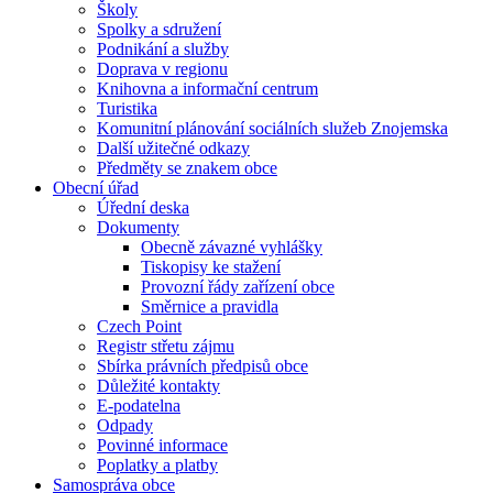
Školy
Spolky a sdružení
Podnikání a služby
Doprava v regionu
Knihovna a informační centrum
Turistika
Komunitní plánování sociálních služeb Znojemska
Další užitečné odkazy
Předměty se znakem obce
Obecní úřad
Úřední deska
Dokumenty
Obecně závazné vyhlášky
Tiskopisy ke stažení
Provozní řády zařízení obce
Směrnice a pravidla
Czech Point
Registr střetu zájmu
Sbírka právních předpisů obce
Důležité kontakty
E-podatelna
Odpady
Povinné informace
Poplatky a platby
Samospráva obce