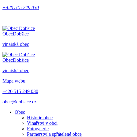
+420 515 249 030
Obec
Dobšice
vinařská obec
Obec
Dobšice
vinařská obec
Mapa webu
+420 515 249 030
obec@dobsice.cz
Obec
Historie obce
Vinařství v obci
Fotogalerie
Partnerství a spřátelené obce