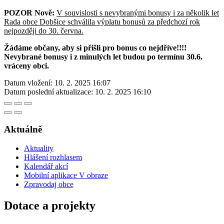
POZOR Nově:
V souvislosti s nevybranými bonusy i za několik let
Rada obce Dobšice schválila výplatu bonusů za předchozí rok
nejpozději do 30. června.
Žádáme občany, aby si přišli pro bonus co nejdříve!!!!
Nevybrané bonusy i z minulých let budou po termínu 30.6.
vráceny obci.
Datum vložení:
10. 2. 2025 16:07
Datum poslední aktualizace:
10. 2. 2025 16:10
Aktuálně
Aktuality
Hlášení rozhlasem
Kalendář akcí
Mobilní aplikace V obraze
Zpravodaj obce
Dotace a projekty