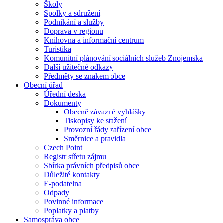
Školy
Spolky a sdružení
Podnikání a služby
Doprava v regionu
Knihovna a informační centrum
Turistika
Komunitní plánování sociálních služeb Znojemska
Další užitečné odkazy
Předměty se znakem obce
Obecní úřad
Úřední deska
Dokumenty
Obecně závazné vyhlášky
Tiskopisy ke stažení
Provozní řády zařízení obce
Směrnice a pravidla
Czech Point
Registr střetu zájmu
Sbírka právních předpisů obce
Důležité kontakty
E-podatelna
Odpady
Povinné informace
Poplatky a platby
Samospráva obce