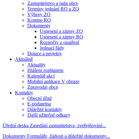
Zastupitelstvo a rada obce
Termíny jednání RO a ZO
Výbory ZO
Komise RO
Dokumenty
Usnesení a zápisy ZO
Usnesení a zápisy RO
Rozpočty a opatření
Jednací řády
Dotace a projekty
Aktuálně
Aktuality
Hlášení rozhlasem
Kalendář akcí
Mobilní aplikace V obraze
Zpravodaj obce
Kontakty
Obecní úřad
E-podatelna
Důležité kontakty
Další užitečné odkazy
Úřední deska
Zasedání zastupitelstva, zveřejňování...
Dokumenty
Formuláře, žádosti a důležité dokumenty...