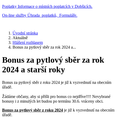
Poplatky
Informace o místních poplatcích v Dobšicích.
On-line služby
Úhrada poplatků, Formuláře.
Úvodní stránka
Aktuálně
Hlášení rozhlasem
Bonus za pytlový sběr za rok 2024 a...
Bonus za pytlový sběr za rok
2024 a starší roky
Bonus za pytlový sběr z roku 2024 je již k vyzvednutí na obecním
úřadě.
Žádáme občany, aby si přišli pro bonus co nejdříve!!!! Nevybrané
bonusy i z minulých let budou po termínu 30.6. vráceny obci.
Bonus za pytlový sběr z roku 2024
je již k vyzvednutí na obecním
úřadě.