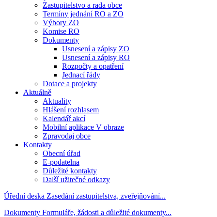
Zastupitelstvo a rada obce
Termíny jednání RO a ZO
Výbory ZO
Komise RO
Dokumenty
Usnesení a zápisy ZO
Usnesení a zápisy RO
Rozpočty a opatření
Jednací řády
Dotace a projekty
Aktuálně
Aktuality
Hlášení rozhlasem
Kalendář akcí
Mobilní aplikace V obraze
Zpravodaj obce
Kontakty
Obecní úřad
E-podatelna
Důležité kontakty
Další užitečné odkazy
Úřední deska
Zasedání zastupitelstva, zveřejňování...
Dokumenty
Formuláře, žádosti a důležité dokumenty...