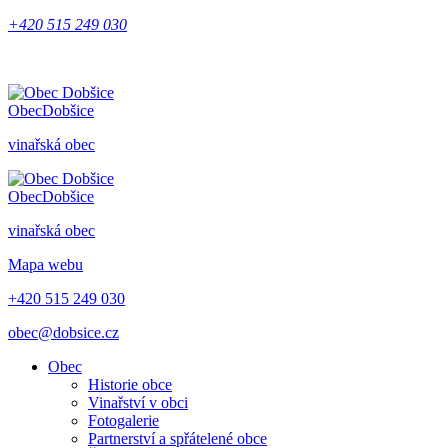
+420 515 249 030
Obec
Dobšice
vinařská obec
Obec
Dobšice
vinařská obec
Mapa webu
+420 515 249 030
obec@dobsice.cz
Obec
Historie obce
Vinařství v obci
Fotogalerie
Partnerství a spřátelené obce