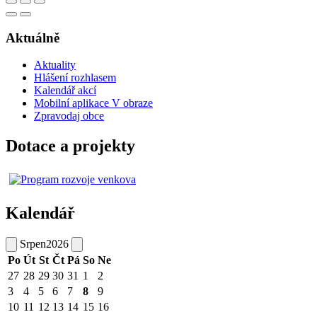
Aktuálně
Aktuality
Hlášení rozhlasem
Kalendář akcí
Mobilní aplikace V obraze
Zpravodaj obce
Dotace a projekty
Kalendář
Srpen
2026
Po
Út
St
Čt
Pá
So
Ne
27
28
29
30
31
1
2
3
4
5
6
7
8
9
10
11
12
13
14
15
16