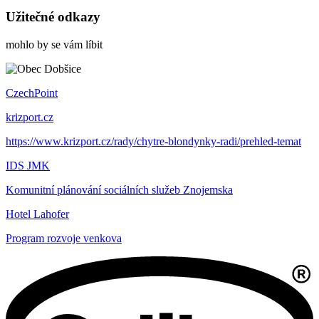
Užitečné odkazy
mohlo by se vám líbit
CzechPoint
krizport.cz
https://www.krizport.cz/rady/chytre-blondynky-radi/prehled-temat
IDS JMK
Komunitní plánování sociálních služeb Znojemska
Hotel Lahofer
Program rozvoje venkova