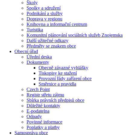
Školy
Spolky a sdružení
Podnikání a služby
Doprava v regionu
Knihovna a informační centrum
Turistika
Komunitní plánování sociálních služeb Znojemska
Další užitečné odkazy
Předměty se znakem obce
Obecní úřad
Úřední deska
Dokumenty
Obecně závazné vyhlášky
Tiskopisy ke stažení
Provozní řády zařízení obce
Směrnice a pravidla
Czech Point
Registr střetu zájmu
Sbírka právních předpisů obce
Důležité kontakty
E-podatelna
Odpady
Povinné informace
Poplatky a platby
Samospráva obce