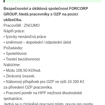
Bezpečnostní a úklidová společnost FORCORP
GROUP, hledá pracovníky s OZP na pozici
uklízeč/ka.
Pracoviště : ZNOJMO
Náplň práce:
• fyzicky nenáročná práce
• směnnost – dopolední / odpolední úklid
Požadavky:
• Spolehlivost
• Trestní bezúhonnost
Nabízíme:
• Mzdu 106,50 Kč/hod.
• Zkrácený úvazek.
• Náborový příspěvek pro OZP ve výši 10 200 Kč
za přivedení OZP pracovníka.
• Pracovní poměr na HPP možnost dlouhodobé
spolupráce.
Jedná se o chráněné pracovní místo, pouze pro osoby