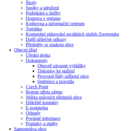
Školy
Spolky a sdružení
Podnikání a služby
Doprava v regionu
Knihovna a informační centrum
Turistika
Komunitní plánování sociálních služeb Znojemska
Další užitečné odkazy
Předměty se znakem obce
Obecní úřad
Úřední deska
Dokumenty
Obecně závazné vyhlášky
Tiskopisy ke stažení
Provozní řády zařízení obce
Směrnice a pravidla
Czech Point
Registr střetu zájmu
Sbírka právních předpisů obce
Důležité kontakty
E-podatelna
Odpady
Povinné informace
Poplatky a platby
Samospráva obce