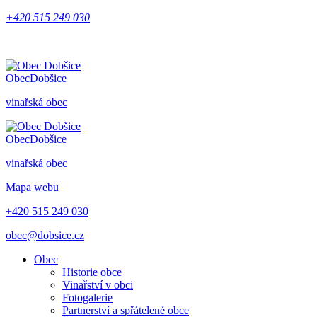
+420 515 249 030
Obec
Dobšice
vinařská obec
Obec
Dobšice
vinařská obec
Mapa webu
+420 515 249 030
obec@dobsice.cz
Obec
Historie obce
Vinařství v obci
Fotogalerie
Partnerství a spřátelené obce