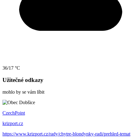
36/17 °C
Užitečné odkazy
mohlo by se vám líbit
CzechPoint
krizport.cz
https://www.krizport.cz/rady/chytre-blondynky-radi/prehled-temat