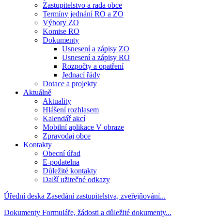
Zastupitelstvo a rada obce
Termíny jednání RO a ZO
Výbory ZO
Komise RO
Dokumenty
Usnesení a zápisy ZO
Usnesení a zápisy RO
Rozpočty a opatření
Jednací řády
Dotace a projekty
Aktuálně
Aktuality
Hlášení rozhlasem
Kalendář akcí
Mobilní aplikace V obraze
Zpravodaj obce
Kontakty
Obecní úřad
E-podatelna
Důležité kontakty
Další užitečné odkazy
Úřední deska
Zasedání zastupitelstva, zveřejňování...
Dokumenty
Formuláře, žádosti a důležité dokumenty...