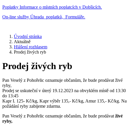
Poplatky
Informace o místních poplatcích v Dobšicích.
On-line služby
Úhrada poplatků, Formuláře.
Úvodní stránka
Aktuálně
Hlášení rozhlasem
Prodej živých ryb
Prodej živých ryb
Pan Veselý z Pohořelic oznamuje občanům, že bude prodávat živé
ryby,
Prodej se uskuteční v úterý 19.12.2023 na obvyklém místě od 13:30
do 13:45
Kapr I. 125- Kč/kg, Kapr výběr 135,- Kč/kg, Amur 135,- Kč/kg. Na
požádání ryby zabijeme zdarma.
Pan Veselý z Pohořelic oznamuje občanům, že bude prodávat
živé
ryby,