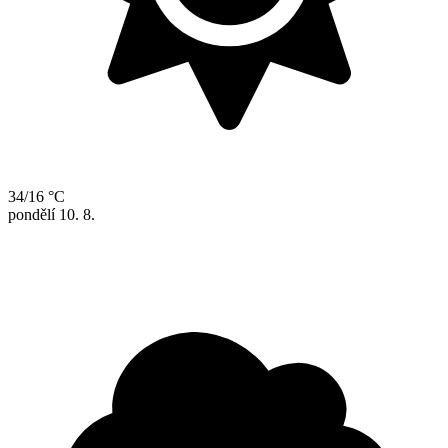
34/16 °C
pondělí
10. 8.