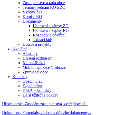
Zastupitelstvo a rada obce
Termíny jednání RO a ZO
Výbory ZO
Komise RO
Dokumenty
Usnesení a zápisy ZO
Usnesení a zápisy RO
Rozpočty a opatření
Jednací řády
Dotace a projekty
Aktuálně
Aktuality
Hlášení rozhlasem
Kalendář akcí
Mobilní aplikace V obraze
Zpravodaj obce
Kontakty
Obecní úřad
E-podatelna
Důležité kontakty
Další užitečné odkazy
Úřední deska
Zasedání zastupitelstva, zveřejňování...
Dokumenty
Formuláře, žádosti a důležité dokumenty...