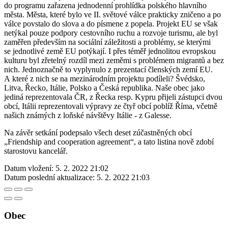
do programu zařazena jednodenní prohlídka polského hlavního
města. Města, které bylo ve II. světové válce prakticky zničeno a po
válce povstalo do slova a do písmene z popela. Projekt EU se však
netýkal pouze podpory cestovního ruchu a rozvoje turismu, ale byl
zaměřen především na sociální záležitosti a problémy, se kterými
se jednotlivé země EU potýkají. I přes téměř jednolitou evropskou
kulturu byl zřetelný rozdíl mezi zeměmi s problémem migrantů a bez
nich. Jednoznačně to vyplynulo z prezentací členských zemí EU.
A které z nich se na mezinárodním projektu podíleli? Švédsko,
Litva, Řecko, Itálie, Polsko a Česká republika. Naše obec jako
jediná reprezentovala ČR, z Řecka resp. Kypru přijeli zástupci dvou
obcí, Itálii reprezentovali výpravy ze čtyř obcí poblíž Říma, včetně
našich známých z loňské návštěvy Itálie - z Galesse.
Na závěr setkání podepsalo všech deset zúčastněných obcí
„Friendship and cooperation agreement“, a tato listina nově zdobí
starostovu kancelář.
Datum vložení:
5. 2. 2022 21:02
Datum poslední aktualizace:
5. 2. 2022 21:03
Obec