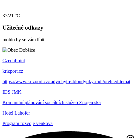
37/21 °C
Užitečné odkazy
mohlo by se vám líbit
CzechPoint
krizport.cz
https://www.krizport.cz/rady/chytre-blondynky-radi/prehled-temat
IDS JMK
Komunitní plánování sociálních služeb Znojemska
Hotel Lahofer
Program rozvoje venkova