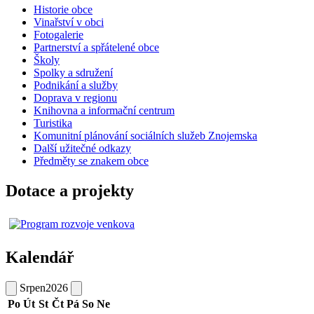
Historie obce
Vinařství v obci
Fotogalerie
Partnerství a spřátelené obce
Školy
Spolky a sdružení
Podnikání a služby
Doprava v regionu
Knihovna a informační centrum
Turistika
Komunitní plánování sociálních služeb Znojemska
Další užitečné odkazy
Předměty se znakem obce
Dotace a projekty
Kalendář
Srpen
2026
Po
Út
St
Čt
Pá
So
Ne