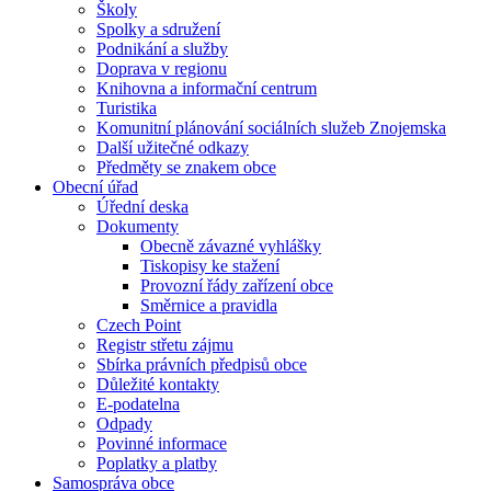
Školy
Spolky a sdružení
Podnikání a služby
Doprava v regionu
Knihovna a informační centrum
Turistika
Komunitní plánování sociálních služeb Znojemska
Další užitečné odkazy
Předměty se znakem obce
Obecní úřad
Úřední deska
Dokumenty
Obecně závazné vyhlášky
Tiskopisy ke stažení
Provozní řády zařízení obce
Směrnice a pravidla
Czech Point
Registr střetu zájmu
Sbírka právních předpisů obce
Důležité kontakty
E-podatelna
Odpady
Povinné informace
Poplatky a platby
Samospráva obce