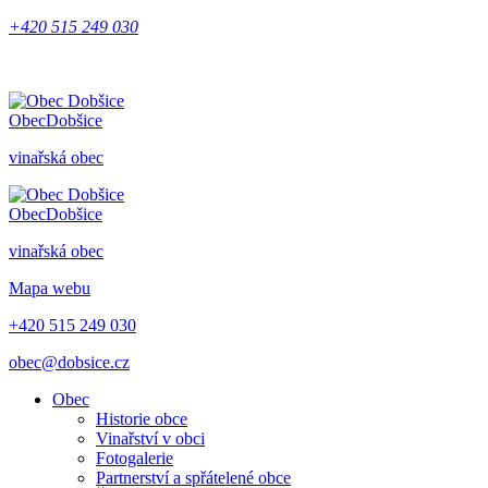
+420 515 249 030
Obec
Dobšice
vinařská obec
Obec
Dobšice
vinařská obec
Mapa webu
+420 515 249 030
obec@dobsice.cz
Obec
Historie obce
Vinařství v obci
Fotogalerie
Partnerství a spřátelené obce