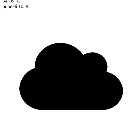
34/16 °C
pondělí
10. 8.