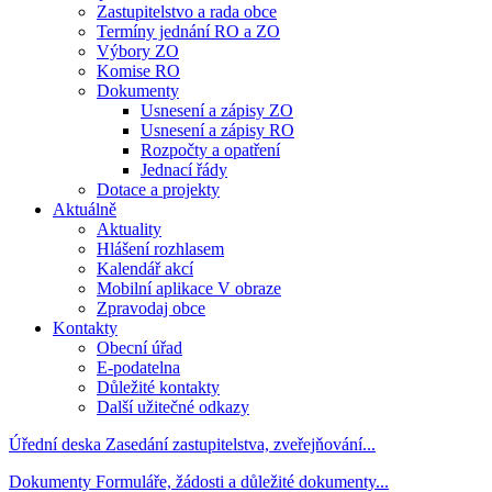
Zastupitelstvo a rada obce
Termíny jednání RO a ZO
Výbory ZO
Komise RO
Dokumenty
Usnesení a zápisy ZO
Usnesení a zápisy RO
Rozpočty a opatření
Jednací řády
Dotace a projekty
Aktuálně
Aktuality
Hlášení rozhlasem
Kalendář akcí
Mobilní aplikace V obraze
Zpravodaj obce
Kontakty
Obecní úřad
E-podatelna
Důležité kontakty
Další užitečné odkazy
Úřední deska
Zasedání zastupitelstva, zveřejňování...
Dokumenty
Formuláře, žádosti a důležité dokumenty...