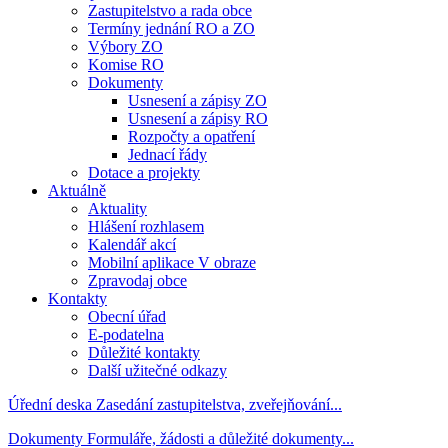
Zastupitelstvo a rada obce
Termíny jednání RO a ZO
Výbory ZO
Komise RO
Dokumenty
Usnesení a zápisy ZO
Usnesení a zápisy RO
Rozpočty a opatření
Jednací řády
Dotace a projekty
Aktuálně
Aktuality
Hlášení rozhlasem
Kalendář akcí
Mobilní aplikace V obraze
Zpravodaj obce
Kontakty
Obecní úřad
E-podatelna
Důležité kontakty
Další užitečné odkazy
Úřední deska
Zasedání zastupitelstva, zveřejňování...
Dokumenty
Formuláře, žádosti a důležité dokumenty...