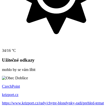
34/16 °C
Užitečné odkazy
mohlo by se vám líbit
CzechPoint
krizport.cz
https://www.krizport.cz/rady/chytre-blondynky-radi/prehled-temat