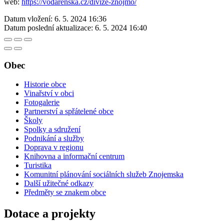
web:
https://vodarenska.cz/divize-znojmo/
Datum vložení:
6. 5. 2024 16:36
Datum poslední aktualizace:
6. 5. 2024 16:40
Obec
Historie obce
Vinařství v obci
Fotogalerie
Partnerství a spřátelené obce
Školy
Spolky a sdružení
Podnikání a služby
Doprava v regionu
Knihovna a informační centrum
Turistika
Komunitní plánování sociálních služeb Znojemska
Další užitečné odkazy
Předměty se znakem obce
Dotace a projekty