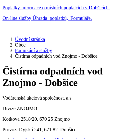
Poplatky
Informace o místních poplatcích v Dobšicích.
On-line služby
Úhrada poplatků, Formuláře.
Úvodní stránka
Obec
Podnikání a služby
Čistírna odpadních vod Znojmo - Dobšice
Čistírna odpadních vod
Znojmo - Dobšice
Vodárenská akciová společnost, a.s.
Divize ZNOJMO
Kotkova 2518/20, 670 25 Znojmo
Provoz: Dyjská 241, 671 82 Dobšice