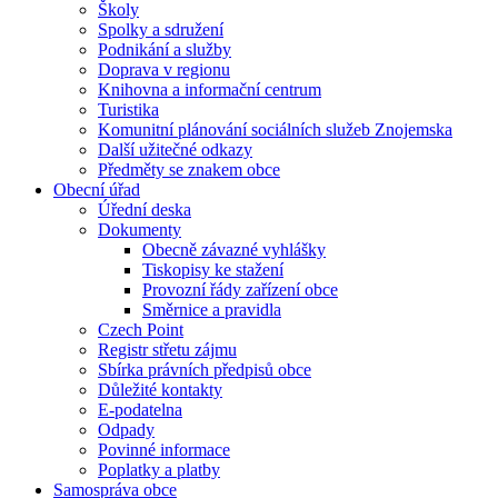
Školy
Spolky a sdružení
Podnikání a služby
Doprava v regionu
Knihovna a informační centrum
Turistika
Komunitní plánování sociálních služeb Znojemska
Další užitečné odkazy
Předměty se znakem obce
Obecní úřad
Úřední deska
Dokumenty
Obecně závazné vyhlášky
Tiskopisy ke stažení
Provozní řády zařízení obce
Směrnice a pravidla
Czech Point
Registr střetu zájmu
Sbírka právních předpisů obce
Důležité kontakty
E-podatelna
Odpady
Povinné informace
Poplatky a platby
Samospráva obce