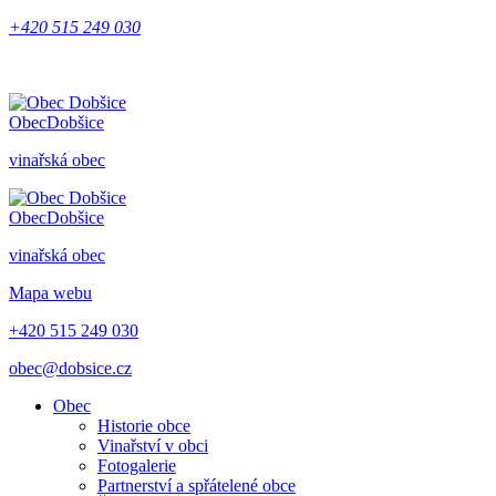
+420 515 249 030
Obec
Dobšice
vinařská obec
Obec
Dobšice
vinařská obec
Mapa webu
+420 515 249 030
obec@dobsice.cz
Obec
Historie obce
Vinařství v obci
Fotogalerie
Partnerství a spřátelené obce