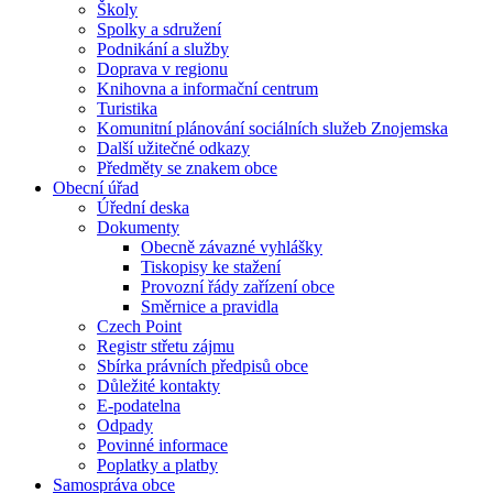
Školy
Spolky a sdružení
Podnikání a služby
Doprava v regionu
Knihovna a informační centrum
Turistika
Komunitní plánování sociálních služeb Znojemska
Další užitečné odkazy
Předměty se znakem obce
Obecní úřad
Úřední deska
Dokumenty
Obecně závazné vyhlášky
Tiskopisy ke stažení
Provozní řády zařízení obce
Směrnice a pravidla
Czech Point
Registr střetu zájmu
Sbírka právních předpisů obce
Důležité kontakty
E-podatelna
Odpady
Povinné informace
Poplatky a platby
Samospráva obce