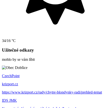
34/16 °C
Užitečné odkazy
mohlo by se vám líbit
CzechPoint
krizport.cz
https://www.krizport.cz/rady/chytre-blondynky-radi/prehled-temat
IDS JMK