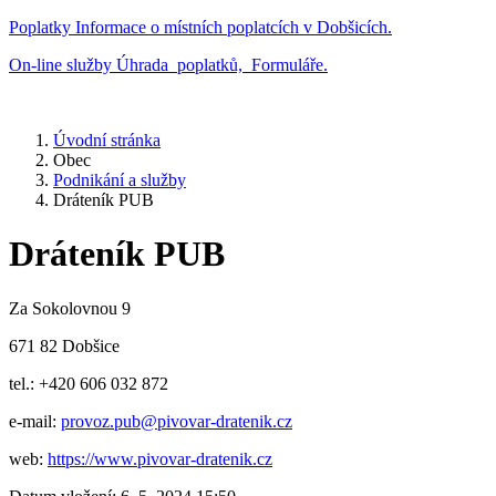
Poplatky
Informace o místních poplatcích v Dobšicích.
On-line služby
Úhrada poplatků, Formuláře.
Úvodní stránka
Obec
Podnikání a služby
Dráteník PUB
Dráteník PUB
Za Sokolovnou 9
671 82 Dobšice
tel.: +420 606 032 872
e-mail:
provoz.pub@pivovar-dratenik.cz
web:
https://www.pivovar-dratenik.cz