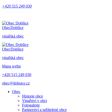
+420 515 249 030
Obec
Dobšice
vinařská obec
Obec
Dobšice
vinařská obec
Mapa webu
+420 515 249 030
obec@dobsice.cz
Obec
Historie obce
Vinařství v obci
Fotogalerie
Partnerství a spřátelené obce