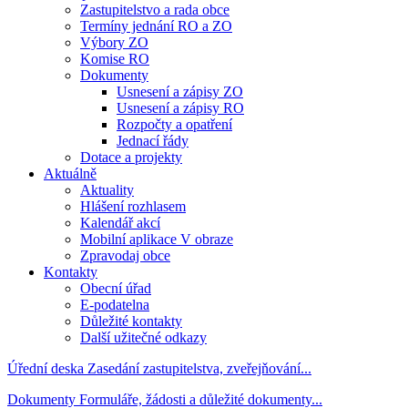
Zastupitelstvo a rada obce
Termíny jednání RO a ZO
Výbory ZO
Komise RO
Dokumenty
Usnesení a zápisy ZO
Usnesení a zápisy RO
Rozpočty a opatření
Jednací řády
Dotace a projekty
Aktuálně
Aktuality
Hlášení rozhlasem
Kalendář akcí
Mobilní aplikace V obraze
Zpravodaj obce
Kontakty
Obecní úřad
E-podatelna
Důležité kontakty
Další užitečné odkazy
Úřední deska
Zasedání zastupitelstva, zveřejňování...
Dokumenty
Formuláře, žádosti a důležité dokumenty...