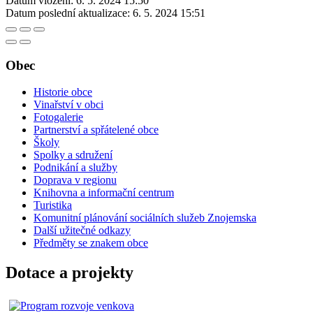
Datum vložení:
6. 5. 2024 15:50
Datum poslední aktualizace:
6. 5. 2024 15:51
Obec
Historie obce
Vinařství v obci
Fotogalerie
Partnerství a spřátelené obce
Školy
Spolky a sdružení
Podnikání a služby
Doprava v regionu
Knihovna a informační centrum
Turistika
Komunitní plánování sociálních služeb Znojemska
Další užitečné odkazy
Předměty se znakem obce
Dotace a projekty