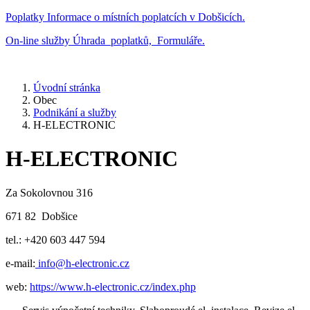
Poplatky
Informace o místních poplatcích v Dobšicích.
On-line služby
Úhrada poplatků, Formuláře.
Úvodní stránka
Obec
Podnikání a služby
H-ELECTRONIC
H-ELECTRONIC
Za Sokolovnou 316
671 82 Dobšice
tel.: +420 603 447 594
e-mail:
info@h-electronic.cz
web:
https://www.h-electronic.cz/index.php