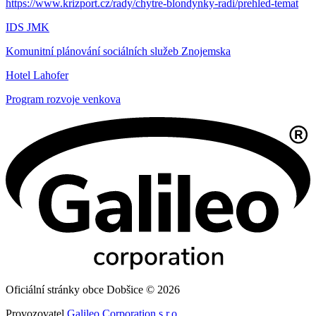
https://www.krizport.cz/rady/chytre-blondynky-radi/prehled-temat
IDS JMK
Komunitní plánování sociálních služeb Znojemska
Hotel Lahofer
Program rozvoje venkova
Oficiální stránky obce Dobšice © 2026
Provozovatel
Galileo Corporation s.r.o.