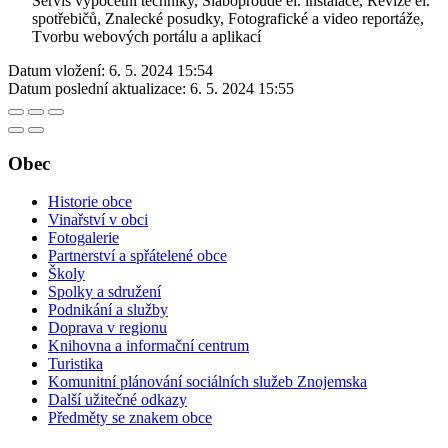
Servis výpočetní techniky, Slaboproudé el. instalace, Revize el.
spotřebičů, Znalecké posudky, Fotografické a video reportáže,
Tvorbu webových portálu a aplikací
Datum vložení:
6. 5. 2024 15:54
Datum poslední aktualizace:
6. 5. 2024 15:55
Obec
Historie obce
Vinařství v obci
Fotogalerie
Partnerství a spřátelené obce
Školy
Spolky a sdružení
Podnikání a služby
Doprava v regionu
Knihovna a informační centrum
Turistika
Komunitní plánování sociálních služeb Znojemska
Další užitečné odkazy
Předměty se znakem obce