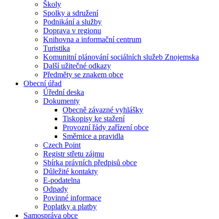
Školy
Spolky a sdružení
Podnikání a služby
Doprava v regionu
Knihovna a informační centrum
Turistika
Komunitní plánování sociálních služeb Znojemska
Další užitečné odkazy
Předměty se znakem obce
Obecní úřad
Úřední deska
Dokumenty
Obecně závazné vyhlášky
Tiskopisy ke stažení
Provozní řády zařízení obce
Směrnice a pravidla
Czech Point
Registr střetu zájmu
Sbírka právních předpisů obce
Důležité kontakty
E-podatelna
Odpady
Povinné informace
Poplatky a platby
Samospráva obce