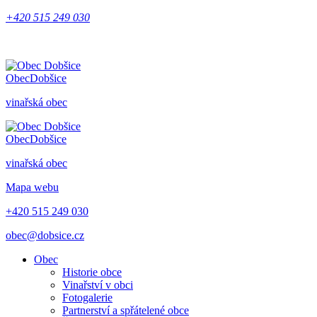
+420 515 249 030
Obec
Dobšice
vinařská obec
Obec
Dobšice
vinařská obec
Mapa webu
+420 515 249 030
obec@dobsice.cz
Obec
Historie obce
Vinařství v obci
Fotogalerie
Partnerství a spřátelené obce