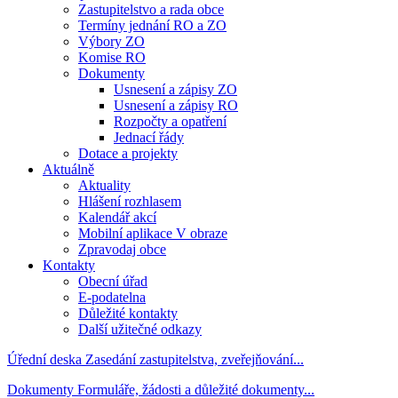
Zastupitelstvo a rada obce
Termíny jednání RO a ZO
Výbory ZO
Komise RO
Dokumenty
Usnesení a zápisy ZO
Usnesení a zápisy RO
Rozpočty a opatření
Jednací řády
Dotace a projekty
Aktuálně
Aktuality
Hlášení rozhlasem
Kalendář akcí
Mobilní aplikace V obraze
Zpravodaj obce
Kontakty
Obecní úřad
E-podatelna
Důležité kontakty
Další užitečné odkazy
Úřední deska
Zasedání zastupitelstva, zveřejňování...
Dokumenty
Formuláře, žádosti a důležité dokumenty...