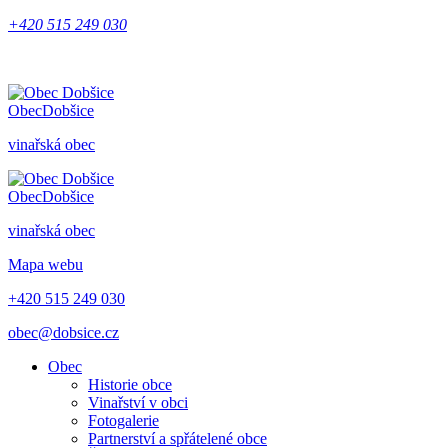
+420 515 249 030
Obec
Dobšice
vinařská obec
Obec
Dobšice
vinařská obec
Mapa webu
+420 515 249 030
obec@dobsice.cz
Obec
Historie obce
Vinařství v obci
Fotogalerie
Partnerství a spřátelené obce