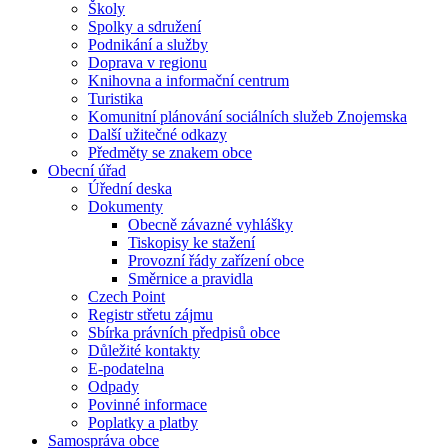
Školy
Spolky a sdružení
Podnikání a služby
Doprava v regionu
Knihovna a informační centrum
Turistika
Komunitní plánování sociálních služeb Znojemska
Další užitečné odkazy
Předměty se znakem obce
Obecní úřad
Úřední deska
Dokumenty
Obecně závazné vyhlášky
Tiskopisy ke stažení
Provozní řády zařízení obce
Směrnice a pravidla
Czech Point
Registr střetu zájmu
Sbírka právních předpisů obce
Důležité kontakty
E-podatelna
Odpady
Povinné informace
Poplatky a platby
Samospráva obce