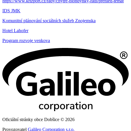
https://www.krizport.cz/rady/chytre-blondynky-radi/prehled-temat
IDS JMK
Komunitní plánování sociálních služeb Znojemska
Hotel Lahofer
Program rozvoje venkova
Oficiální stránky obce Dobšice © 2026
Provozovatel
Galileo Corporation s.r.o.