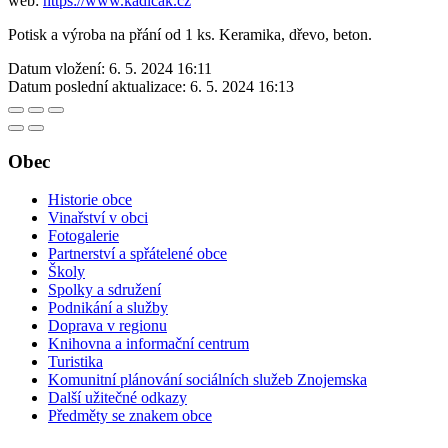
web:
https://www.kadlcak.cz
Potisk a výroba na přání od 1 ks. Keramika, dřevo, beton.
Datum vložení:
6. 5. 2024 16:11
Datum poslední aktualizace:
6. 5. 2024 16:13
Obec
Historie obce
Vinařství v obci
Fotogalerie
Partnerství a spřátelené obce
Školy
Spolky a sdružení
Podnikání a služby
Doprava v regionu
Knihovna a informační centrum
Turistika
Komunitní plánování sociálních služeb Znojemska
Další užitečné odkazy
Předměty se znakem obce