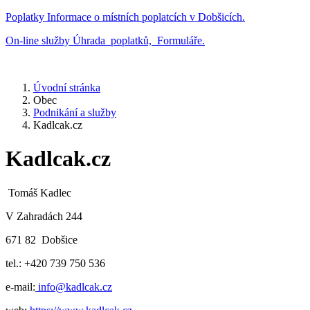
Poplatky
Informace o místních poplatcích v Dobšicích.
On-line služby
Úhrada poplatků, Formuláře.
Úvodní stránka
Obec
Podnikání a služby
Kadlcak.cz
Kadlcak.cz
Tomáš Kadlec
V Zahradách 244
671 82 Dobšice
tel.: +420 739 750 536
e-mail:
info@kadlcak.cz