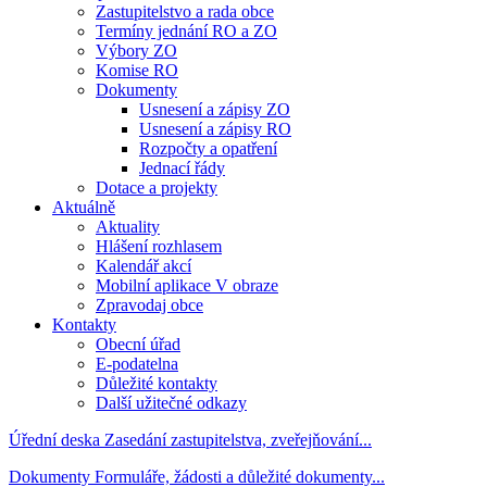
Zastupitelstvo a rada obce
Termíny jednání RO a ZO
Výbory ZO
Komise RO
Dokumenty
Usnesení a zápisy ZO
Usnesení a zápisy RO
Rozpočty a opatření
Jednací řády
Dotace a projekty
Aktuálně
Aktuality
Hlášení rozhlasem
Kalendář akcí
Mobilní aplikace V obraze
Zpravodaj obce
Kontakty
Obecní úřad
E-podatelna
Důležité kontakty
Další užitečné odkazy
Úřední deska
Zasedání zastupitelstva, zveřejňování...
Dokumenty
Formuláře, žádosti a důležité dokumenty...