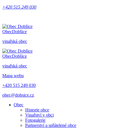
+420 515 249 030
Obec
Dobšice
vinařská obec
Obec
Dobšice
vinařská obec
Mapa webu
+420 515 249 030
obec@dobsice.cz
Obec
Historie obce
Vinařství v obci
Fotogalerie
Partnerství a spřátelené obce