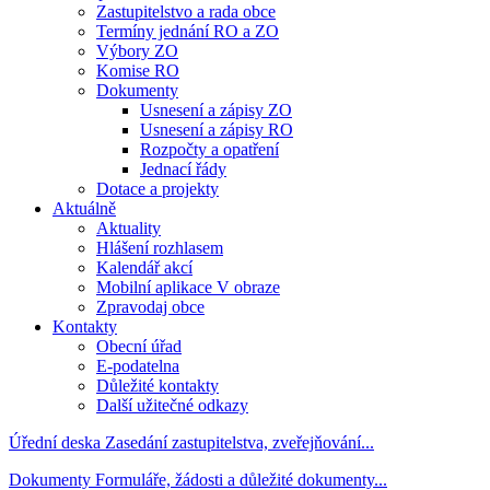
Zastupitelstvo a rada obce
Termíny jednání RO a ZO
Výbory ZO
Komise RO
Dokumenty
Usnesení a zápisy ZO
Usnesení a zápisy RO
Rozpočty a opatření
Jednací řády
Dotace a projekty
Aktuálně
Aktuality
Hlášení rozhlasem
Kalendář akcí
Mobilní aplikace V obraze
Zpravodaj obce
Kontakty
Obecní úřad
E-podatelna
Důležité kontakty
Další užitečné odkazy
Úřední deska
Zasedání zastupitelstva, zveřejňování...
Dokumenty
Formuláře, žádosti a důležité dokumenty...