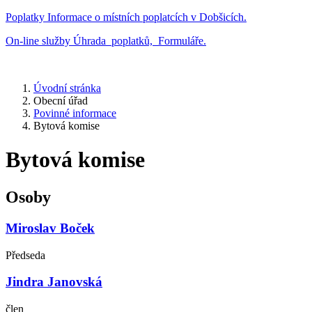
Poplatky
Informace o místních poplatcích v Dobšicích.
On-line služby
Úhrada poplatků, Formuláře.
Úvodní stránka
Obecní úřad
Povinné informace
Bytová komise
Bytová komise
Osoby
Miroslav Boček
Předseda
Jindra Janovská
člen