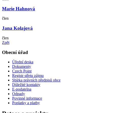
Marie Hahnová
člen
Jana Kolajová
člen
Zpět
Obecní úřad
Úřední deska
Dokumenty
Czech Point
Registr střetu zájmu
Sbírka právních předpisů obce
Důležité kontakty
E-podatelna
Odpady
Povinné informace
Poplatky a platby