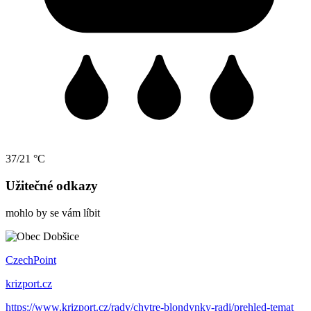
37/21 °C
Užitečné odkazy
mohlo by se vám líbit
CzechPoint
krizport.cz
https://www.krizport.cz/rady/chytre-blondynky-radi/prehled-temat