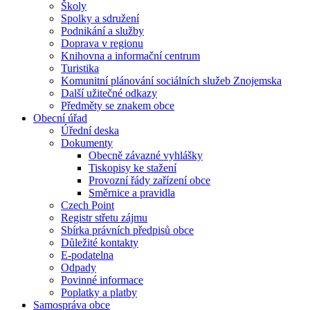
Školy
Spolky a sdružení
Podnikání a služby
Doprava v regionu
Knihovna a informační centrum
Turistika
Komunitní plánování sociálních služeb Znojemska
Další užitečné odkazy
Předměty se znakem obce
Obecní úřad
Úřední deska
Dokumenty
Obecně závazné vyhlášky
Tiskopisy ke stažení
Provozní řády zařízení obce
Směrnice a pravidla
Czech Point
Registr střetu zájmu
Sbírka právních předpisů obce
Důležité kontakty
E-podatelna
Odpady
Povinné informace
Poplatky a platby
Samospráva obce