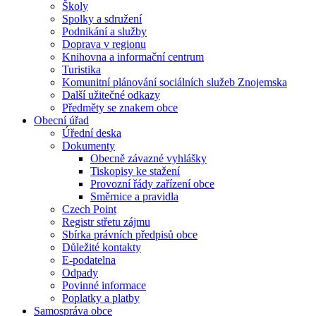
Školy
Spolky a sdružení
Podnikání a služby
Doprava v regionu
Knihovna a informační centrum
Turistika
Komunitní plánování sociálních služeb Znojemska
Další užitečné odkazy
Předměty se znakem obce
Obecní úřad
Úřední deska
Dokumenty
Obecně závazné vyhlášky
Tiskopisy ke stažení
Provozní řády zařízení obce
Směrnice a pravidla
Czech Point
Registr střetu zájmu
Sbírka právních předpisů obce
Důležité kontakty
E-podatelna
Odpady
Povinné informace
Poplatky a platby
Samospráva obce