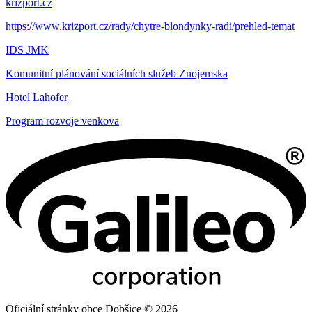
krizport.cz
https://www.krizport.cz/rady/chytre-blondynky-radi/prehled-temat
IDS JMK
Komunitní plánování sociálních služeb Znojemska
Hotel Lahofer
Program rozvoje venkova
Oficiální stránky obce Dobšice © 2026