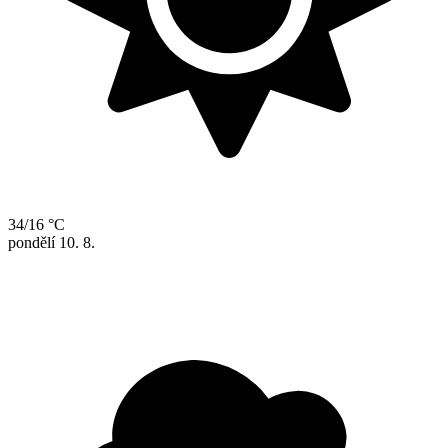
34/16 °C
pondělí
10. 8.