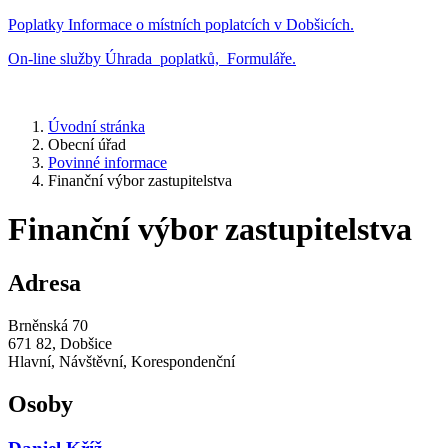
Poplatky
Informace o místních poplatcích v Dobšicích.
On-line služby
Úhrada poplatků, Formuláře.
Úvodní stránka
Obecní úřad
Povinné informace
Finanční výbor zastupitelstva
Finanční výbor zastupitelstva
Adresa
Brněnská 70
671 82, Dobšice
Hlavní, Návštěvní, Korespondenční
Osoby