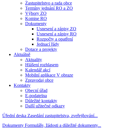
Zastupitelstvo a rada obce
Termíny jednání RO a ZO
Výbory ZO
Komise RO
Dokumenty
Usnesení a zápisy ZO
Usnesení a zápisy RO
Rozpočty a opatření
Jednací řády
Dotace a projekty
Aktuálně
Aktuality
Hlášení rozhlasem
Kalendář akcí
Mobilní aplikace V obraze
Zpravodaj obce
Kontakty
Obecní úřad
E-podatelna
Důležité kontakty
Další užitečné odkazy
Úřední deska
Zasedání zastupitelstva, zveřejňování...
Dokumenty
Formuláře, žádosti a důležité dokumenty...