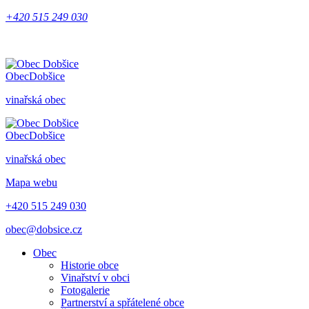
+420 515 249 030
Obec
Dobšice
vinařská obec
Obec
Dobšice
vinařská obec
Mapa webu
+420 515 249 030
obec@dobsice.cz
Obec
Historie obce
Vinařství v obci
Fotogalerie
Partnerství a spřátelené obce