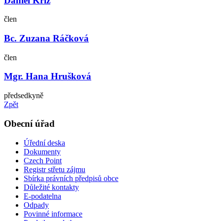
Daniel Kříž
člen
Bc. Zuzana Ráčková
člen
Mgr. Hana Hrušková
předsedkyně
Zpět
Obecní úřad
Úřední deska
Dokumenty
Czech Point
Registr střetu zájmu
Sbírka právních předpisů obce
Důležité kontakty
E-podatelna
Odpady
Povinné informace