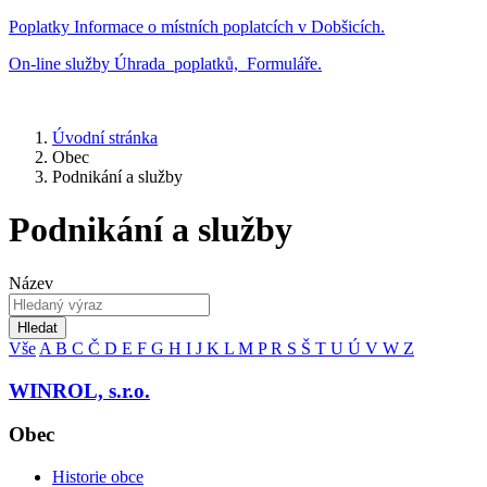
Poplatky
Informace o místních poplatcích v Dobšicích.
On-line služby
Úhrada poplatků, Formuláře.
Úvodní stránka
Obec
Podnikání a služby
Podnikání a služby
Název
Hledat
Vše
A
B
C
Č
D
E
F
G
H
I
J
K
L
M
P
R
S
Š
T
U
Ú
V
W
Z
WINROL, s.r.o.
Obec
Historie obce