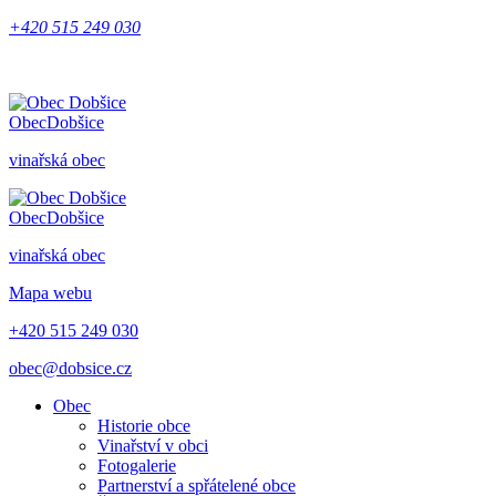
+420 515 249 030
Obec
Dobšice
vinařská obec
Obec
Dobšice
vinařská obec
Mapa webu
+420 515 249 030
obec@dobsice.cz
Obec
Historie obce
Vinařství v obci
Fotogalerie
Partnerství a spřátelené obce