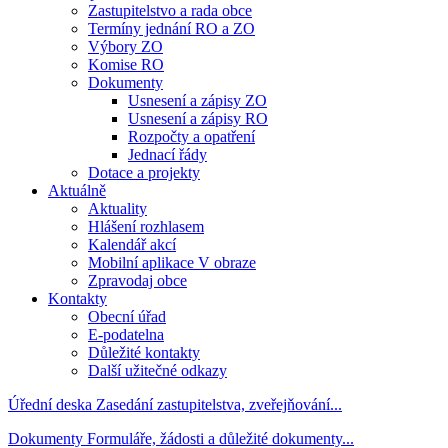
Zastupitelstvo a rada obce
Termíny jednání RO a ZO
Výbory ZO
Komise RO
Dokumenty
Usnesení a zápisy ZO
Usnesení a zápisy RO
Rozpočty a opatření
Jednací řády
Dotace a projekty
Aktuálně
Aktuality
Hlášení rozhlasem
Kalendář akcí
Mobilní aplikace V obraze
Zpravodaj obce
Kontakty
Obecní úřad
E-podatelna
Důležité kontakty
Další užitečné odkazy
Úřední deska
Zasedání zastupitelstva, zveřejňování...
Dokumenty
Formuláře, žádosti a důležité dokumenty...