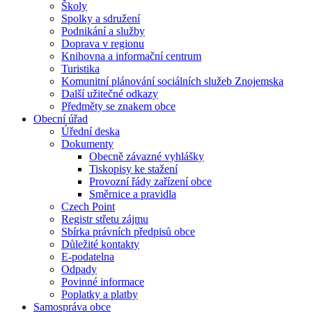
Školy
Spolky a sdružení
Podnikání a služby
Doprava v regionu
Knihovna a informační centrum
Turistika
Komunitní plánování sociálních služeb Znojemska
Další užitečné odkazy
Předměty se znakem obce
Obecní úřad
Úřední deska
Dokumenty
Obecně závazné vyhlášky
Tiskopisy ke stažení
Provozní řády zařízení obce
Směrnice a pravidla
Czech Point
Registr střetu zájmu
Sbírka právních předpisů obce
Důležité kontakty
E-podatelna
Odpady
Povinné informace
Poplatky a platby
Samospráva obce