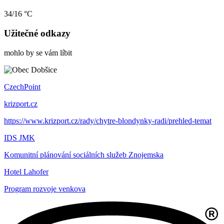
34/16 °C
Užitečné odkazy
mohlo by se vám líbit
CzechPoint
krizport.cz
https://www.krizport.cz/rady/chytre-blondynky-radi/prehled-temat
IDS JMK
Komunitní plánování sociálních služeb Znojemska
Hotel Lahofer
Program rozvoje venkova