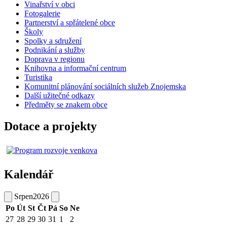
Vinařství v obci
Fotogalerie
Partnerství a spřátelené obce
Školy
Spolky a sdružení
Podnikání a služby
Doprava v regionu
Knihovna a informační centrum
Turistika
Komunitní plánování sociálních služeb Znojemska
Další užitečné odkazy
Předměty se znakem obce
Dotace a projekty
Kalendář
Srpen
2026
Po
Út
St
Čt
Pá
So
Ne
27
28
29
30
31
1
2