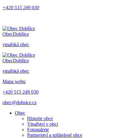
+420 515 249 030
Obec
Dobšice
vinařská obec
Obec
Dobšice
vinařská obec
Mapa webu
+420 515 249 030
obec@dobsice.cz
Obec
Historie obce
Vinařství v obci
Fotogalerie
Partnerství a spřátelené obce