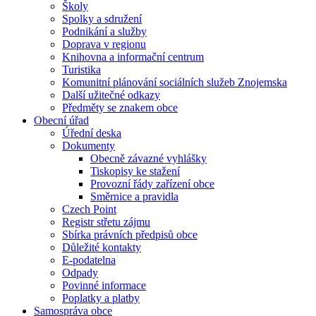
Školy
Spolky a sdružení
Podnikání a služby
Doprava v regionu
Knihovna a informační centrum
Turistika
Komunitní plánování sociálních služeb Znojemska
Další užitečné odkazy
Předměty se znakem obce
Obecní úřad
Úřední deska
Dokumenty
Obecně závazné vyhlášky
Tiskopisy ke stažení
Provozní řády zařízení obce
Směrnice a pravidla
Czech Point
Registr střetu zájmu
Sbírka právních předpisů obce
Důležité kontakty
E-podatelna
Odpady
Povinné informace
Poplatky a platby
Samospráva obce