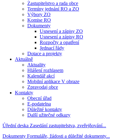
Zastupitelstvo a rada obce
Termíny jednání RO a ZO
Výbory ZO
Komise RO
Dokumenty
Usnesení a zápisy ZO
Usnesení a zápisy RO
Rozpočty a opatření
Jednací řády
Dotace a projekty
Aktuálně
Aktuality
Hlášení rozhlasem
Kalendář akcí
Mobilní aplikace V obraze
Zpravodaj obce
Kontakty
Obecní úřad
E-podatelna
Důležité kontakty
Další užitečné odkazy
Úřední deska
Zasedání zastupitelstva, zveřejňování...
Dokumenty
Formuláře, žádosti a důležité dokumenty...