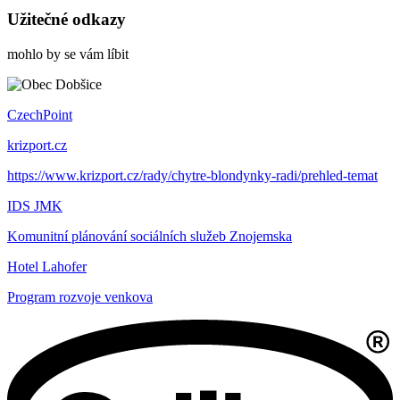
Užitečné odkazy
mohlo by se vám líbit
CzechPoint
krizport.cz
https://www.krizport.cz/rady/chytre-blondynky-radi/prehled-temat
IDS JMK
Komunitní plánování sociálních služeb Znojemska
Hotel Lahofer
Program rozvoje venkova