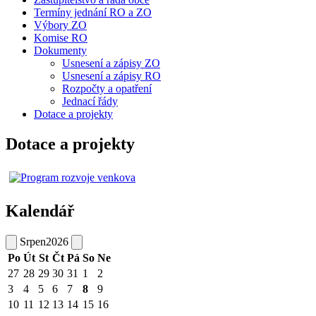
Termíny jednání RO a ZO
Výbory ZO
Komise RO
Dokumenty
Usnesení a zápisy ZO
Usnesení a zápisy RO
Rozpočty a opatření
Jednací řády
Dotace a projekty
Dotace a projekty
Kalendář
Srpen
2026
Po
Út
St
Čt
Pá
So
Ne
27
28
29
30
31
1
2
3
4
5
6
7
8
9
10
11
12
13
14
15
16